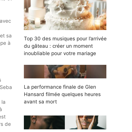
 avec
et sa
Top 30 des musiques pour l’arrivée
ope à
du gâteau : créer un moment
inoubliable pour votre mariage
s
La performance finale de Glen
 Seba
Hansard filmée quelques heures
avant sa mort
 la
à
est
rs de