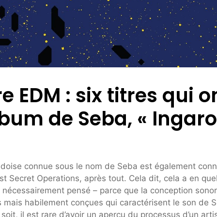
e EDM : six titres qui o
lbum de Seba, « Ingaro
uédoise connue sous le nom de Seba est également con
t Secret Operations, après tout. Cela dit, cela a en que
it nécessairement pensé – parce que la conception sono
ses mais habilement conçues qui caractérisent le son de 
soit, il est rare d’avoir un aperçu du processus d’un arti