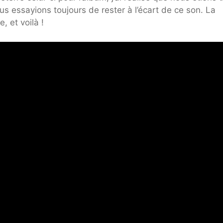
essayions toujours de rester à l’écart de ce son. La
, et voilà !