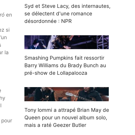
Syd et Steve Lacy, des internautes,
se délectent d'une romance
aró
en
désordonnée : NPR
z si
’un
s
r la
Smashing Pumpkins fait ressortir
Barry Williams du Brady Bunch au
pré-show de Lollapalooza
e
thy
l
Tony Iommi a attrapé Brian May de
Queen pour un nouvel album solo,
 pour
mais a raté Geezer Butler