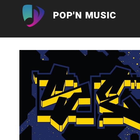
Aller
au
POP'N MUSIC
contenu