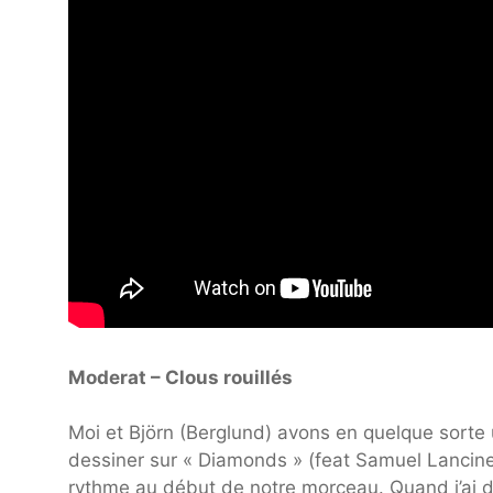
Moderat – Clous rouillés
Moi et Björn (Berglund) avons en quelque sort
dessiner sur « Diamonds » (feat Samuel Lancine)
rythme au début de notre morceau. Quand j’ai déte