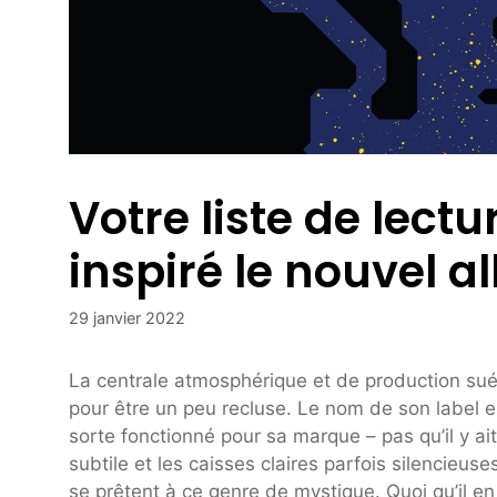
Votre liste de lectur
inspiré le nouvel a
29 janvier 2022
La centrale atmosphérique et de production s
pour être un peu recluse. Le nom de son label es
sorte fonctionné pour sa marque – pas qu’il y a
subtile et les caisses claires parfois silencieu
se prêtent à ce genre de mystique. Quoi qu’il en 