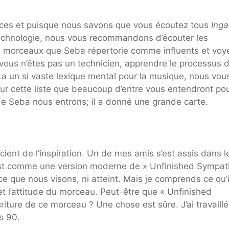
luences et puisque nous savons que vous écoutez tous
Ing
technologie, nous vous recommandons d’écouter les
 morceaux que Seba répertorie comme influents et voye
us n’êtes pas un technicien, apprendre le processus d
a a un si vaste lexique mental pour la musique, nous vou
ur cette liste que beaucoup d’entre vous entendront pou
 de Seba nous entrons; il a donné une grande carte.
scient de l’inspiration. Un de mes amis s’est assis dans l
c’est comme une version moderne de » Unfinished Sympa
ce que nous visons, ni atteint. Mais je comprends ce qu’i
t l’attitude du morceau. Peut-être que « Unfinished
iture de ce morceau ? Une chose est sûre. J’ai travaillé
s 90.