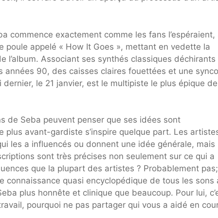
.
Seba commence exactement comme les fans l’espéraient,
 poule appelé « How It Goes », mettant en vedette la
de l’album. Associant ses synthés classiques déchirants 
 années 90, des caisses claires fouettées et une sync
ernier, le 21 janvier, est le multipiste le plus épique de
ans de Seba peuvent penser que ses idées sont
 plus avant-gardiste s’inspire quelque part. Les artiste
ui les a influencés ou donnent une idée générale, mais
criptions sont très précises non seulement sur ce qui a
fluences que la plupart des artistes ? Probablement pas;
ne connaissance quasi encyclopédique de tous les sons 
Seba plus honnête et clinique que beaucoup. Pour lui, c’
n travail, pourquoi ne pas partager qui vous a aidé en cou