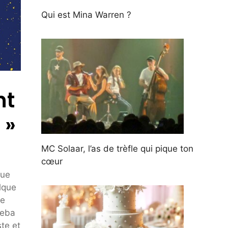
Qui est Mina Warren ?
nt
 »
MC Solaar, l’as de trèfle qui pique ton
cœur
nue
lque
re
Seba
ste et