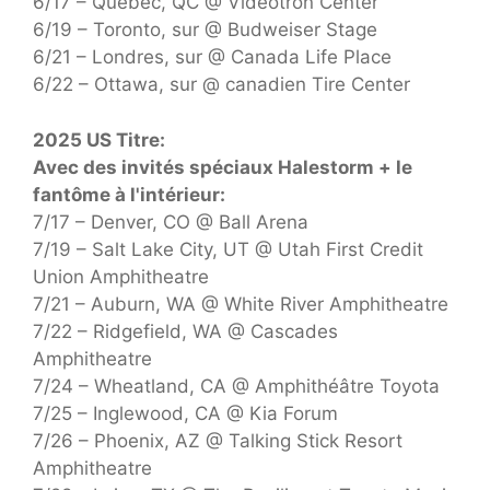
6/17 – Québec, QC @ Videotron Center
6/19 – Toronto, sur @ Budweiser Stage
6/21 – Londres, sur @ Canada Life Place
6/22 – Ottawa, sur @ canadien Tire Center
2025 US Titre:
Avec des invités spéciaux Halestorm + le
fantôme à l'intérieur:
7/17 – Denver, CO @ Ball Arena
7/19 – Salt Lake City, UT @ Utah First Credit
Union Amphitheatre
7/21 – Auburn, WA @ White River Amphitheatre
7/22 – Ridgefield, WA @ Cascades
Amphitheatre
7/24 – Wheatland, CA @ Amphithéâtre Toyota
7/25 – Inglewood, CA @ Kia Forum
7/26 – Phoenix, AZ @ Talking Stick Resort
Amphitheatre