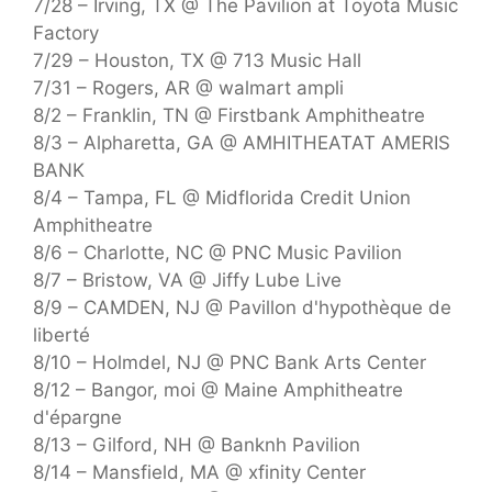
7/28 – Irving, TX @ The Pavilion at Toyota Music
Factory
7/29 – Houston, TX @ 713 Music Hall
7/31 – Rogers, AR @ walmart ampli
8/2 – Franklin, TN @ Firstbank Amphitheatre
8/3 – Alpharetta, GA @ AMHITHEATAT AMERIS
BANK
8/4 – Tampa, FL @ Midflorida Credit Union
Amphitheatre
8/6 – Charlotte, NC @ PNC Music Pavilion
8/7 – Bristow, VA @ Jiffy Lube Live
8/9 – CAMDEN, NJ @ Pavillon d'hypothèque de
liberté
8/10 – Holmdel, NJ @ PNC Bank Arts Center
8/12 – Bangor, moi @ Maine Amphitheatre
d'épargne
8/13 – Gilford, NH @ Banknh Pavilion
8/14 – Mansfield, MA @ xfinity Center