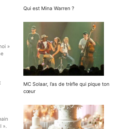
Qui est Mina Warren ?
moi »
me
t
MC Solaar, l’as de trèfle qui pique ton
cœur
hain
 ».