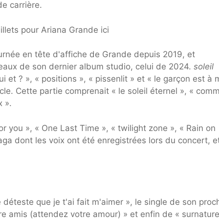
e carrière.
llets pour Ariana Grande ici
urnée en tête d'affiche de Grande depuis 2019, et
aux de son dernier album studio, celui de 2024.
soleil
i et ? », « positions », « pissenlit » et « le garçon est à 
le. Cette partie comprenait « le soleil éternel », « com
x ».
 you », « One Last Time », « twilight zone », « Rain on
 dont les voix ont été enregistrées lors du concert, e
e déteste que je t'ai fait m'aimer », le single de son proc
e amis (attendez votre amour) » et enfin de « surnaturel