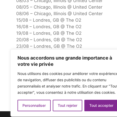
08/03 – Chicago, Illinois @ United Center
08/05 – Chicago, Illinois @ United Center
08/06 – Chicago, Illinois @ United Center
15/08 – Londres, GB @ The O2
16/08 – Londres, GB @ The O2
19/08 – Londres, GB @ The O2
20/08 – Londres, GB @ The O2
23/08 – Londres, GB @ The O2
24/08 – Londres, GB @ The O2
Nous accordons une grande importance à
27/08 – Londres, GB @ The O2
votre vie privée
28/08 – Londres, GB @ The O2
31/08 – Londres, GB @ The O2
Nous utilisons des cookies pour améliorer votre expérienc
09/01 – Londres, GB @ The O2
de navigation, diffuser des publicités ou du contenu
personnalisés et analyser notre trafic. En cliquant sur "Tou
accepter", vous consentez à notre utilisation des cookies.
Le procès intenté par le Trump Kennedy Center contre l
Petit concert de bureau : NPR
Personnaliser
Tout rejeter
Tout accepter