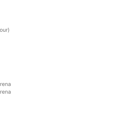
our)
Arena
Arena