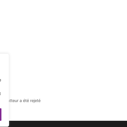
e
t
e batteur a été rejeté