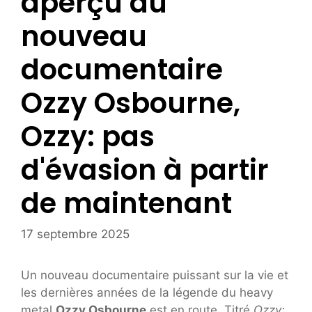
aperçu du
nouveau
documentaire
Ozzy Osbourne,
Ozzy: pas
d'évasion à partir
de maintenant
17 septembre 2025
Un nouveau documentaire puissant sur la vie et
les dernières années de la légende du heavy
metal
Ozzy Osbourne
est en route. Titré
Ozzy: