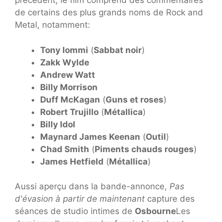
précédent, le film comprend des commentaires
de certains des plus grands noms de Rock and
Metal, notamment:
Tony Iommi
(
Sabbat noir
)
Zakk Wylde
Andrew Watt
Billy Morrison
Duff McKagan
(
Guns et roses
)
Robert Trujillo
(
Métallica
)
Billy Idol
Maynard James Keenan
(
Outil
)
Chad Smith
(
Piments chauds rouges
)
James Hetfield
(
Métallica
)
Aussi aperçu dans la bande-annonce,
Pas
d'évasion à partir de maintenant
capture des
séances de studio intimes de
Osbourne
Les