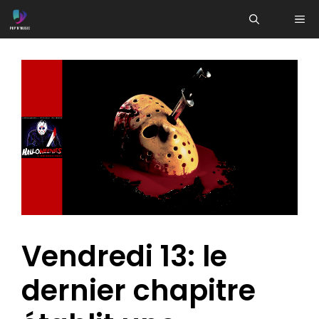
Aller
ME
au
contenu
Vendredi 13: le
dernier chapitre