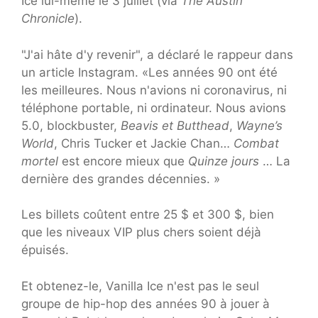
Ice lui-même le 3 juillet (via
The Austin
Chronicle
).
"J'ai hâte d'y revenir", a déclaré le rappeur dans
un article Instagram. «Les années 90 ont été
les meilleures. Nous n'avions ni coronavirus, ni
téléphone portable, ni ordinateur. Nous avions
5.0, blockbuster,
Beavis et Butthead
,
Wayne’s
World
, Chris Tucker et Jackie Chan…
Combat
mortel
est encore mieux que
Quinze jours
… La
dernière des grandes décennies. »
Les billets coûtent entre 25 $ et 300 $, bien
que les niveaux VIP plus chers soient déjà
épuisés.
Et obtenez-le, Vanilla Ice n'est pas le seul
groupe de hip-hop des années 90 à jouer à