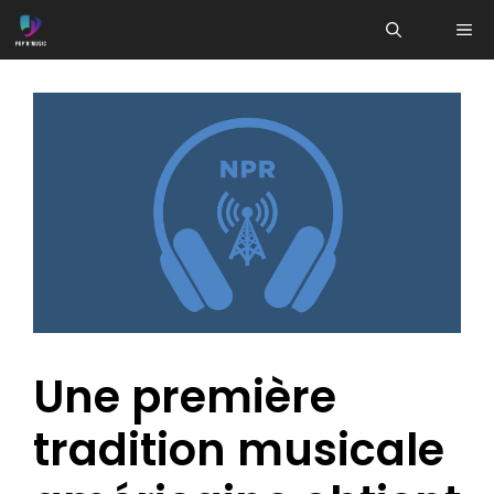
Aller
ME
au
contenu
Une première
tradition musicale