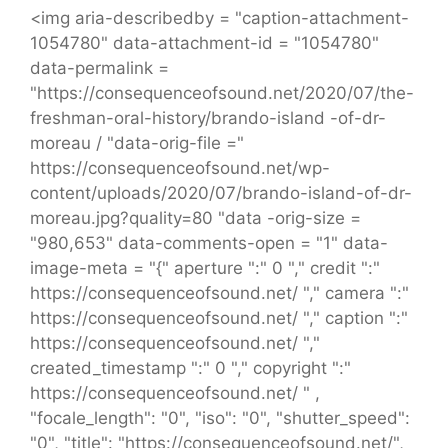
<img aria-describedby = "caption-attachment-
1054780" data-attachment-id = "1054780"
data-permalink =
"https://consequenceofsound.net/2020/07/the-
freshman-oral-history/brando-island -of-dr-
moreau / "data-orig-file ="
https://consequenceofsound.net/wp-
content/uploads/2020/07/brando-island-of-dr-
moreau.jpg?quality=80 "data -orig-size =
"980,653" data-comments-open = "1" data-
image-meta = "{" aperture ":" 0 "," credit ":"
https://consequenceofsound.net/ "," camera ":"
https://consequenceofsound.net/ "," caption ":"
https://consequenceofsound.net/ ","
created_timestamp ":" 0 "," copyright ":"
https://consequenceofsound.net/ " ,
"focale_length": "0", "iso": "0", "shutter_speed":
"0", "title": "https://consequenceofsound.net/",