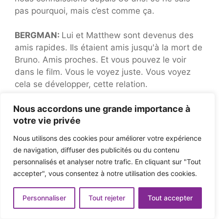
pas pourquoi, mais c’est comme ça.
BERGMAN:
Lui et Matthew sont devenus des
amis rapides. Ils étaient amis jusqu'à la mort de
Bruno. Amis proches. Et vous pouvez le voir
dans le film. Vous le voyez juste. Vous voyez
cela se développer, cette relation.
Nous accordons une grande importance à
BRODERICK:
Il connaissait toutes les sortes de
votre vie privée
gars connectés dans la Petite Italie et tout ce
qu'il faisait
Parrain II
et je pense à d'autres films
Nous utilisons des cookies pour améliorer votre expérience
à cette époque. Il était très en train de se
de navigation, diffuser des publicités ou du contenu
préparer et de bien se coiffer, les vêtements,
personnalisés et analyser notre trafic. En cliquant sur "Tout
chaque bague qu'il avait aux doigts. Il a fait
accepter", vous consentez à notre utilisation des cookies.
beaucoup de recherches. Et nous nous
taquinions parce que je n'ai jamais fait de
Personnaliser
Tout rejeter
Tout accepter
recherche. Mais il était très préparé.