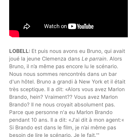
LOBELL:
Et puis nous avons eu Bruno, qui avait
joué la jeune Clemenza dans
Le parrain
. Alors
Bruno, il n’a même pas encore lu le scénario.
Nous nous sommes rencontrés dans un bar
d'un hôtel. Bruno a grandi à New York et il était
très sceptique. Il a dit: «Alors vous avez Marlon
Brando, hein? Vraiment?? Vous avez Marlon
Brando? Il ne nous croyait absolument pas.
Parce que personne n'a eu Marlon Brando
pendant 10 ans. Il a dit: «J'ai dit à mon agent:«
Si Brando est dans le film, je n’ai même pas
besoin de lire le scénario. Je le fait.'"