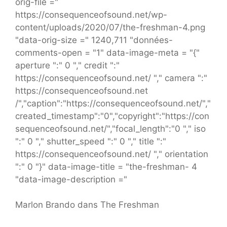
orig-file ="
https://consequenceofsound.net/wp-
content/uploads/2020/07/the-freshman-4.png
"data-orig-size =" 1240,711 "données-
comments-open = "1" data-image-meta = "{"
aperture ":" 0 "," credit ":"
https://consequenceofsound.net/ "," camera ":"
https://consequenceofsound.net
/","caption":"https://consequenceofsound.net/","
created_timestamp":"0","copyright":"https://con
sequenceofsound.net/","focal_length":"0 "," iso
":" 0 "," shutter_speed ":" 0 "," title ":"
https://consequenceofsound.net/ "," orientation
":" 0 "}" data-image-title = "the-freshman- 4
"data-image-description ="
Marlon Brando dans The Freshman