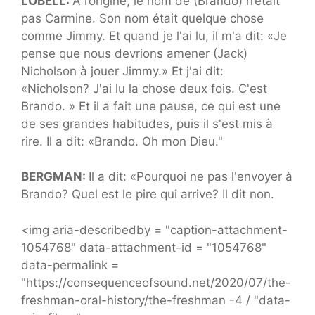
LOBELL:
À l’origine, le nom de (Brando) n’était
pas Carmine. Son nom était quelque chose
comme Jimmy. Et quand je l'ai lu, il m'a dit: «Je
pense que nous devrions amener (Jack)
Nicholson à jouer Jimmy.» Et j'ai dit:
«Nicholson? J'ai lu la chose deux fois. C'est
Brando. » Et il a fait une pause, ce qui est une
de ses grandes habitudes, puis il s'est mis à
rire. Il a dit: «Brando. Oh mon Dieu."
BERGMAN:
Il a dit: «Pourquoi ne pas l'envoyer à
Brando? Quel est le pire qui arrive? Il dit non.
<img aria-describedby = "caption-attachment-
1054768" data-attachment-id = "1054768"
data-permalink =
"https://consequenceofsound.net/2020/07/the-
freshman-oral-history/the-freshman -4 / "data-