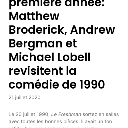
première année:
Matthew
Broderick, Andrew
Bergman et
Michael Lobell
revisitent la
comédie de 1990
21 juillet 2020
Le 20 juillet 1990,
Le Freshman
sortez en salles
avec toutes les bonnes pièces. Il avait un ton