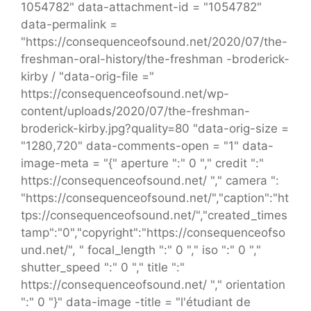
1054782" data-attachment-id = "1054782"
data-permalink =
"https://consequenceofsound.net/2020/07/the-
freshman-oral-history/the-freshman -broderick-
kirby / "data-orig-file ="
https://consequenceofsound.net/wp-
content/uploads/2020/07/the-freshman-
broderick-kirby.jpg?quality=80 "data-orig-size =
"1280,720" data-comments-open = "1" data-
image-meta = "{" aperture ":" 0 "," credit ":"
https://consequenceofsound.net/ "," camera ":
"https://consequenceofsound.net/","caption":"ht
tps://consequenceofsound.net/","created_times
tamp":"0","copyright":"https://consequenceofso
und.net/", " focal_length ":" 0 "," iso ":" 0 ","
shutter_speed ":" 0 "," title ":"
https://consequenceofsound.net/ "," orientation
":" 0 "}" data-image -title = "l'étudiant de