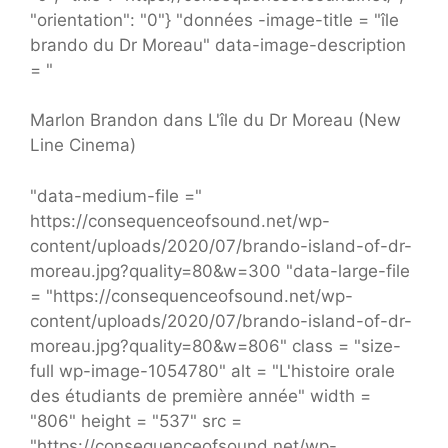
"orientation": "0"} "données -image-title = "île
brando du Dr Moreau" data-image-description
= "
Marlon Brandon dans L'île du Dr Moreau (New
Line Cinema)
"data-medium-file ="
https://consequenceofsound.net/wp-
content/uploads/2020/07/brando-island-of-dr-
moreau.jpg?quality=80&w=300 "data-large-file
= "https://consequenceofsound.net/wp-
content/uploads/2020/07/brando-island-of-dr-
moreau.jpg?quality=80&w=806" class = "size-
full wp-image-1054780" alt = "L'histoire orale
des étudiants de première année" width =
"806" height = "537" src =
"https://consequenceofsound.net/wp-