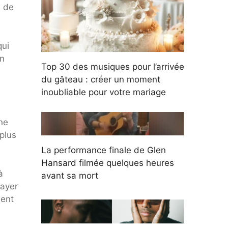
é de
qui
un
Top 30 des musiques pour l’arrivée
du gâteau : créer un moment
inoubliable pour votre mariage
une
plus
La performance finale de Glen
Hansard filmée quelques heures
à
avant sa mort
sayer
ment