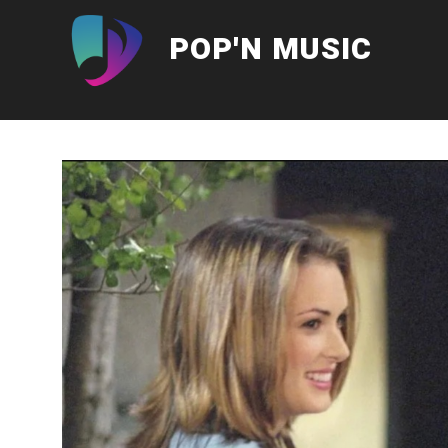
Aller
au
POP'N MUSIC
contenu