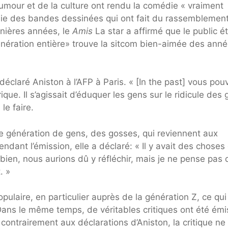
humour et de la culture ont rendu la comédie « vraiment
tanie des bandes dessinées qui ont fait du rassemblemen
rnières années, le
Amis
La star a affirmé que le public ét
énération entière» trouve la sitcom bien-aimée des ann
déclaré Aniston à l’AFP à Paris. « [In the past] vous pou
rique. Il s’agissait d’éduquer les gens sur le ridicule des 
le faire.
une génération de gens, des gosses, qui reviennent aux
ndant l’émission, elle a déclaré: « Il y avait des choses 
 bien, nous aurions dû y réfléchir, mais je ne pense pas q
. »
ulaire, en particulier auprès de la génération Z, ce qui
. Dans le même temps, de véritables critiques ont été ém
ntrairement aux déclarations d’Aniston, la critique ne