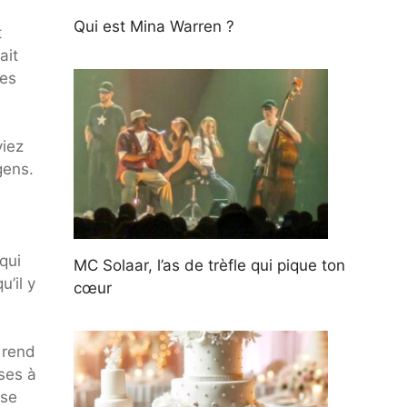
Qui est Mina Warren ?
t
ait
ées
viez
gens.
qui
MC Solaar, l’as de trèfle qui pique ton
u’il y
cœur
 rend
ises à
 se