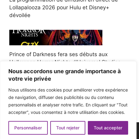
Lollapalooza 2026 pour Hulu et Disney+
dévoilée
Prince of Darkness fera ses débuts aux
Halloween Horror Nights d'Universal Studios
Nous accordons une grande importance à
votre vie privée
Nous utilisons des cookies pour améliorer votre expérience
de navigation, diffuser des publicités ou du contenu
Afroman poursuit un policier de l'Ohio après la
personnalisés et analyser notre trafic. En cliquant sur "Tout
victoire du jury en diffamation
accepter", vous consentez à notre utilisation des cookies.
Personnaliser
Tout rejeter
Tout accepter
© 2026 - Pop'n Music -
Mentions légales