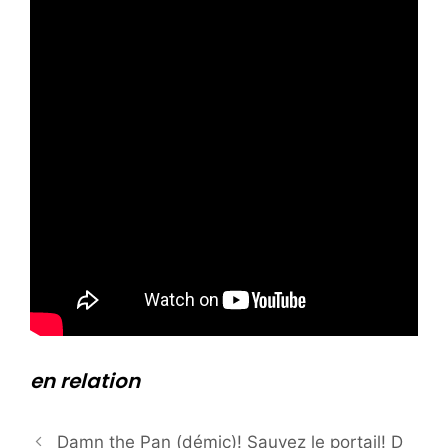
en relation
Damn the Pan (démic)! Sauvez le portail! D