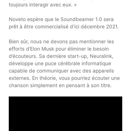
toujours interagir avec eux. »
Noveto espère que le Soundbeamer 1.0 sera
prêt à être commercialisé d'ici décembre 2021.
Bien sûr, nous ne devons pas mentionner les
efforts d’Elon Musk pour éliminer le besoin
d’écouteurs. Sa dernière start-up, Neuralink,
développe une puce cérébrale informatique
capable de communiquer avec des appareils
externes. En théorie, vous pourriez écouter une
chanson simplement en pensant à son titre.