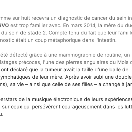
mme sur huit recevra un diagnostic de cancer du sein in
RVO
est trop familier avec. En mars 2014, la mère du d
du sein de stade 2. Compte tenu du fait que leur famill
nostic était un coup métaphorique dans l'intestin.
a été détecté grâce à une mammographie de routine, un
istages précoces, l'une des pierres angulaires du Mois 
s
ont déclaré que la tumeur avait la taille d'une balle de
s lymphatiques de leur mère. Après avoir subi une double
), sa vie – ainsi que celle de ses filles – a changé à ja
perstars de la musique électronique de leurs expérience
 a sur ceux qui persévèrent courageusement dans les lut
u.