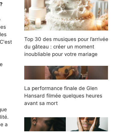
r?
e
ses
les
Top 30 des musiques pour l’arrivée
C'est
du gâteau : créer un moment
inoubliable pour votre mariage
le
La performance finale de Glen
Hansard filmée quelques heures
avant sa mort
que
ité.
le a