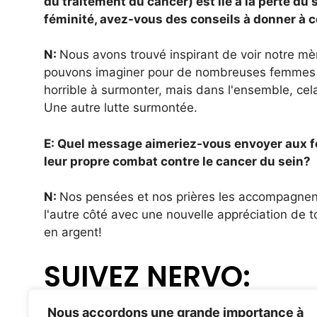
du traitement du cancer) est lié à la perte du
féminité, avez-vous des conseils à donner à 
N:
Nous avons trouvé inspirant de voir notre mè
pouvons imaginer pour de nombreuses femmes qu
horrible à surmonter, mais dans l'ensemble, cel
Une autre lutte surmontée.
E: Quel message aimeriez-vous envoyer aux 
leur propre combat contre le cancer du sein?
N:
Nos pensées et nos prières les accompagnent.
l'autre côté avec une nouvelle appréciation de 
en argent!
SUIVEZ NERVO:
Nous accordons une grande importance à
Facebook:
facebook.com/NERVOmusic