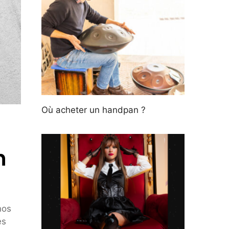
Où acheter un handpan ?
n
nos
es