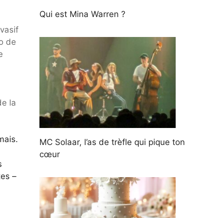
Qui est Mina Warren ?
vasif
uo de
e
de la
mais.
MC Solaar, l’as de trèfle qui pique ton
cœur
s
tes –