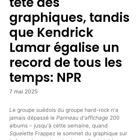
tête des
graphiques, tandis
que Kendrick
Lamar égalise un
record de tous les
temps: NPR
7 mai 2025
Le groupe suédois du groupe hard-rock n'a
jamais dépassé le
Panneau d'affichage
200
albums – jusqu'à cette semaine, quand
Squelette
Frappez le sommet du graphique sur