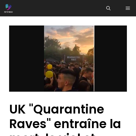
Aller
ME
au
contenu
UK "Quarantine
Raves" entraîne la