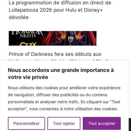
La programmation de diffusion en direct de
Lollapalooza 2026 pour Hulu et Disney+
dévoilée
Prince of Darkness fera ses débuts aux
Halloween Horror Nights d'Universal Studios
Nous accordons une grande importance à
votre vie privée
Nous utilisons des cookies pour améliorer votre expérience
de navigation, diffuser des publicités ou du contenu
Afroman poursuit un policier de l'Ohio après la
personnalisés et analyser notre trafic. En cliquant sur "Tout
victoire du jury en diffamation
accepter", vous consentez à notre utilisation des cookies.
Personnaliser
Tout rejeter
Tout accepter
© 2026 - Pop'n Music -
Mentions légales