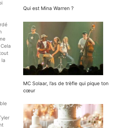
oi
Qui est Mina Warren ?
ordé
n
rme
 Cela
tout
 la
MC Solaar, l’as de trèfle qui pique ton
cœur
ble
Tyler
nt