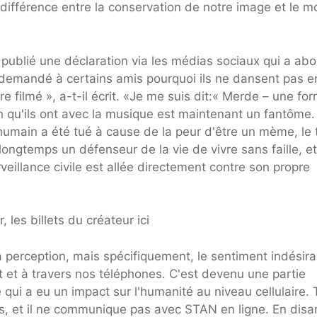
a différence entre la conservation de notre image et le m
 a publié une déclaration via les médias sociaux qui a ab
i demandé à certains amis pourquoi ils ne dansent pas e
re filmé », a-t-il écrit. «Je me suis dit:« Merde – une fo
n qu'ils ont avec la musique est maintenant un fantôme.
umain a été tué à cause de la peur d'être un mème, le 
ongtemps un défenseur de la vie de vivre sans faille, et
eillance civile est allée directement contre son propre
 les billets du créateur ici
a perception, mais spécifiquement, le sentiment indésira
t et à travers nos téléphones. C'est devenu une partie
é qui a eu un impact sur l'humanité au niveau cellulaire. 
ces, et il ne communique pas avec STAN en ligne. En disa