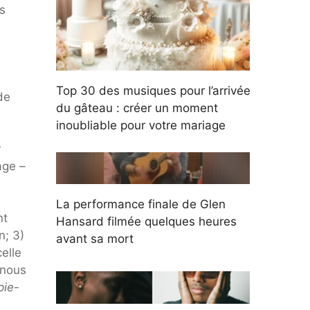
s
Top 30 des musiques pour l’arrivée
de
du gâteau : créer un moment
inoubliable pour votre mariage
r
age
–
La performance finale de Glen
nt
Hansard filmée quelques heures
n; 3)
avant sa mort
elle
 nous
pie
-