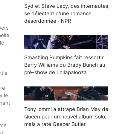
Syd et Steve Lacy, des internautes,
se délectent d'une romance
désordonnée : NPR
vers
elle
de
.
Smashing Pumpkins fait ressortir
Barry Williams du Brady Bunch au
pré-show de Lollapalooza
rtie
rre
 «Je
chant
Tony Iommi a attrapé Brian May de
Queen pour un nouvel album solo,
mais a raté Geezer Butler
mme
st