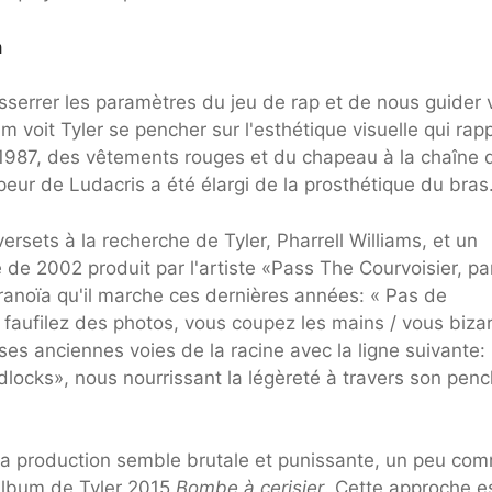
a
esserrer les paramètres du jeu de rap et de nous guider 
 voit Tyler se pencher sur l'esthétique visuelle qui rapp
e 1987, des vêtements rouges et du chapeau à la chaîne 
eur de Ludacris a été élargi de la prosthétique du bras
sets à la recherche de Tyler, Pharrell Williams, et un
e de 2002 produit par l'artiste «Pass The Courvoisier, pa
 paranoïa qu'il marche ces dernières années: « Pas de
 faufilez des photos, vous coupez les mains / vous biza
te ses anciennes voies de la racine avec la ligne suivante:
locks», nous nourrissant la légèreté à travers son pen
, la production semble brutale et punissante, un peu co
album de Tyler 2015
Bombe à cerisier
. Cette approche e