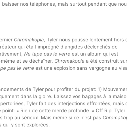
à baisser nos téléphones, mais surtout pendant que nou
ernier
Chromakopia,
Tyler nous pousse lentement hors 
créateur qui était imprégné d'angides déclenchés de
elativement,
Ne tape pas le verre
est un album qui est
s-même et se déchaîner.
Chromakopie
a été construit su
pe pas le verre
est une explosion sans vergogne au vis
andements de Tyler pour profiter du projet: 1) Mouveme
quement dans la gloire. Laissez vos bagages à la maiso
rtoriées, Tyler fait des interjections effrontées, mais c
 point: « Rien de cette merde profonde. » Off Rip, Tyler
 trop au sérieux. Mais même si ce n'est pas
Chromako
és qui y sont explorées.