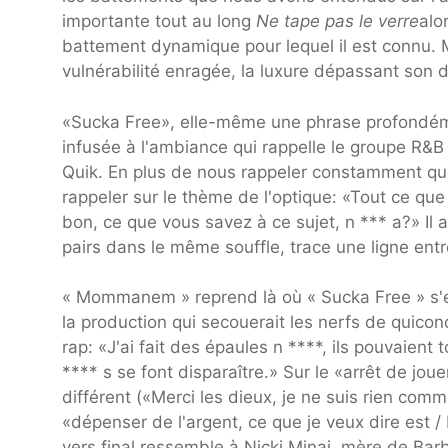
importante tout au long
Ne tape pas le verre
alo
battement dynamique pour lequel il est connu.
vulnérabilité enragée, la luxure dépassant son 
«Sucka Free», elle-même une phrase profondéme
infusée à l'ambiance qui rappelle le groupe R&
Quik. En plus de nous rappeler constamment qu'i
rappeler sur le thème de l'optique: «Tout ce que
bon, ce que vous savez à ce sujet, n *** a?» Il 
pairs dans le même souffle, trace une ligne entr
« Mommanem » reprend là où « Sucka Free » s'en
la production qui secouerait les nerfs de quico
rap: «J'ai fait des épaules n ****, ils pouvaien
**** s se font disparaître.» Sur le «arrêt de joue
différent («Merci les dieux, je ne suis rien comm
«dépenser de l'argent, ce que je veux dire est /
vers final ressemble à Nicki Minaj, mère de Barbz