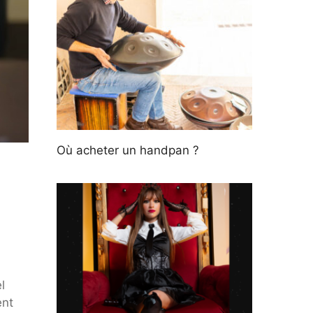
Où acheter un handpan ?
e
l
ent