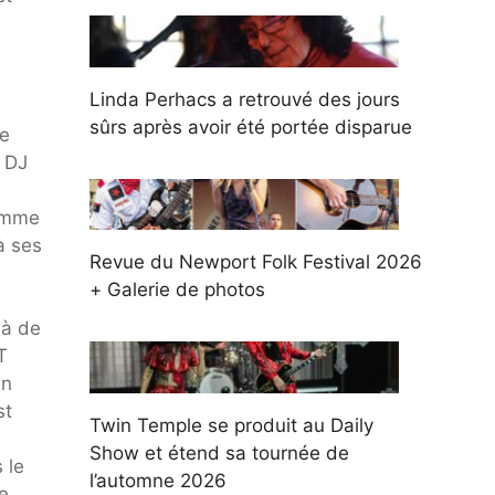
Linda Perhacs a retrouvé des jours
sûrs après avoir été portée disparue
te
f DJ
homme
à ses
Revue du Newport Folk Festival 2026
+ Galerie de photos
là de
T
 n
st
Twin Temple se produit au Daily
Show et étend sa tournée de
 le
l’automne 2026
re