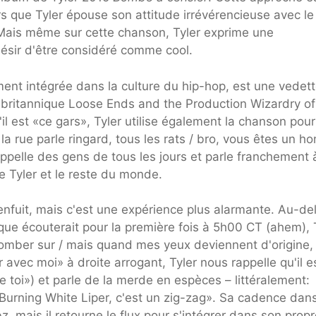
rs que Tyler épouse son attitude irrévérencieuse avec le
 Mais même sur cette chanson, Tyler exprime une
désir d'être considéré comme cool.
nt intégrée dans la culture du hip-hop, est une vedet
B britannique Loose Ends and the Production Wizardry o
l est «ce gars», Tyler utilise également la chanson pour
 la rue parle ringard, tous les rats / bro, vous êtes un 
appelle des gens de tous les jours et parle franchement 
e Tyler et le reste du monde.
fuit, mais c'est une expérience plus alarmante. Au-de
nque écouterait pour la première fois à 5h00 CT (ahem), 
t tomber sur / mais quand mes yeux deviennent d'origine,
r avec moi» à droite arrogant, Tyler nous rappelle qu'il e
e toi») et parle de la merde en espèces – littéralement:
 Burning White Liper, c'est un zig-zag». Sa cadence dans
, mais il retourne le flux pour s'intégrer dans son prop