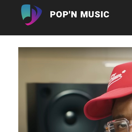
Aller
au
POP'N MUSIC
contenu