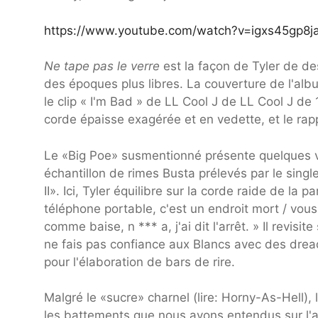
https://www.youtube.com/watch?v=igxs45gp8j
Ne tape pas le verre
est la façon de Tyler de d
des époques plus libres. La couverture de l'album
le clip « I'm Bad » de LL Cool J de LL Cool J d
corde épaisse exagérée et en vedette, et le rapp
Le «Big Poe» susmentionné présente quelques ver
échantillon de rimes Busta prélevés par le singl
II». Ici, Tyler équilibre sur la corde raide de la
téléphone portable, c'est un endroit mort / vous
comme baise, n *** a, j'ai dit l'arrêt. » Il revisi
ne fais pas confiance aux Blancs avec des dread
pour l'élaboration de bars de rire.
Malgré le «sucre» charnel (lire: Horny-As-Hell)
les battements que nous avons entendus sur l'