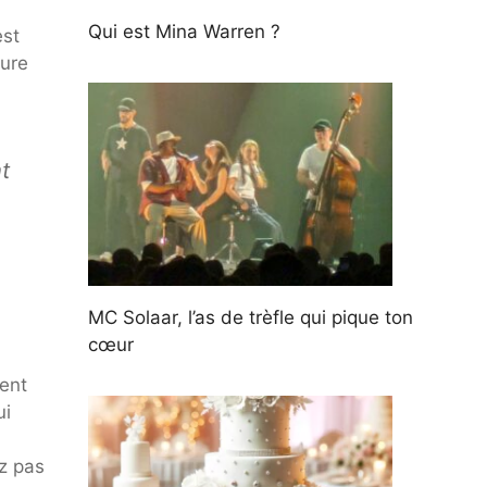
Qui est Mina Warren ?
est
lure
t
MC Solaar, l’as de trèfle qui pique ton
cœur
ient
ui
z pas