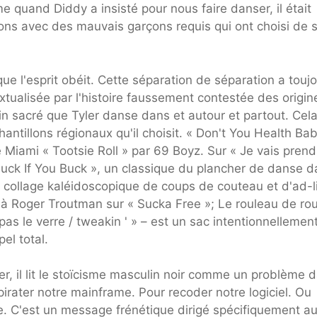
e quand Diddy a insisté pour nous faire danser, il était
ons avec des mauvais garçons requis qui ont choisi de 
que l'esprit obéit. Cette séparation de séparation a touj
extualisée par l'histoire faussement contestée des origin
ain sacré que Tyler danse dans et autour et partout. Cela
ntillons régionaux qu'il choisit. « Don't You Health Bab
Miami « Tootsie Roll » par 69 Boyz. Sur « Je vais prend
« Knuck If You Buck », un classique du plancher de danse 
e collage kaléidoscopique de coups de couteau et d'ad-l
 à Roger Troutman sur « Sucka Free »; Le rouleau de ro
s le verre / tweakin ' » – est un sac intentionnellemen
el total.
r, il lit le stoïcisme masculin noir comme un problème 
 pirater notre mainframe. Pour recoder notre logiciel. Ou
re. C'est un message frénétique dirigé spécifiquement a