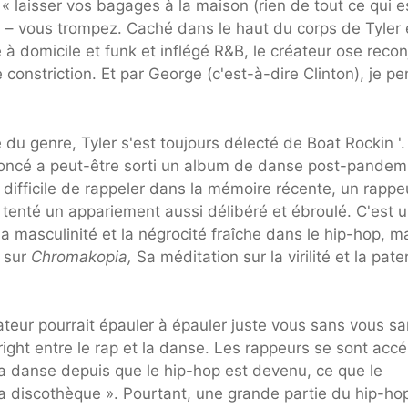
 « laisser vos bagages à la maison (rien de tout ce qui e
 » – vous trompez. Caché dans le haut du corps de Tyler 
é à domicile et funk et inflégé R&B, le créateur ose recon
onstriction. Et par George (c'est-à-dire Clinton), je p
u genre, Tyler s'est toujours délecté de Boat Rockin '.
eyoncé a peut-être sorti un album de danse post-pandem
 difficile de rappeler dans la mémoire récente, un rappe
tenté un appariement aussi délibéré et ébroulé. C'est 
la masculinité et la négrocité fraîche dans le hip-hop, m
e sur
Chromakopia,
Sa méditation sur la virilité et la pate
teur pourrait épauler à épauler juste vous sans vous s
rright entre le rap et la danse. Les rappeurs se sont accé
a danse depuis que le hip-hop est devenu, ce que le
a discothèque ». Pourtant, une grande partie du hip-ho