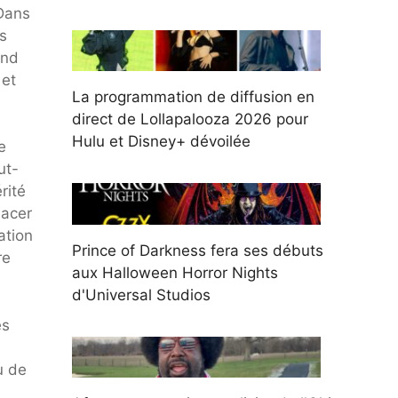
 Dans
s
and
 et
La programmation de diffusion en
direct de Lollapalooza 2026 pour
Hulu et Disney+ dévoilée
e
ut-
rité
lacer
ation
Prince of Darkness fera ses débuts
re
aux Halloween Horror Nights
d'Universal Studios
es
u de