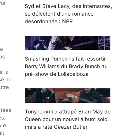
eur
Syd et Steve Lacy, des internautes,
se délectent d'une romance
désordonnée : NPR
-
se
os
Smashing Pumpkins fait ressortir
Barry Williams du Brady Bunch au
r la
pré-show de Lollapalooza
sé au
utre
ntées
Tony Iommi a attrapé Brian May de
es.
Queen pour un nouvel album solo,
Le
mais a raté Geezer Butler
it