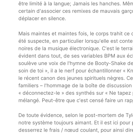
être limité à la langue; Jamais les hanches. Mêm
certain d'associer ces remixes de mauvais garç
déplacer en silence.
Mais maintes et maintes fois, le corps trahit ce 
été suspecte, en particulier lorsqu'elle est cont
noires de la musique électronique. C'est le terr
évident dans tout, de ses variables BPM aux écha
soulève une voix de l'hymne de Booty-Shake de 
soin de toi », il a le nerf pour échantillonner 
le récent canon des jeunes spirituels nègres. C
familiers – l'hommage de la boîte de discussion
« déconnectez-le » des synthés sur « Ne tapez pa
mélangé. Peut-être que c'est censé faire un rapp
De toute évidence, selon le post-mortem de Tyle
notre système toujours aimant. Et il est ici pour
desserrez le frais / nœud coulant, pour ainsi di