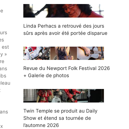
se
Linda Perhacs a retrouvé des jours
ours
sûrs après avoir été portée disparue
es
 est
y »
re
Revue du Newport Folk Festival 2026
dans
+ Galerie de photos
ibs
uleau
t
Twin Temple se produit au Daily
dans
Show et étend sa tournée de
l’automne 2026
ux