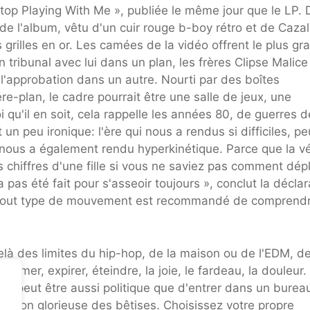
top Playing With Me », publiée le même jour que le LP.
de l'album, vêtu d'un cuir rouge b-boy rétro et de Cazal
grilles en or. Les camées de la vidéo offrent le plus gr
tribunal avec lui dans un plan, les frères Clipse Malice
l'approbation dans un autre. Nourti par des boîtes
re-plan, le cadre pourrait être une salle de jeux, une
 qu'il en soit, cela rappelle les années 80, de guerres d
 un peu ironique: l'ère qui nous a rendus si difficiles, pe
 nous a également rendu hyperkinétique. Parce que la vé
hiffres d'une fille si vous ne saviez pas comment dép
pas été fait pour s'asseoir toujours », conclut la déclar
r – tout type de mouvement est recommandé de comprend
-delà des limites du hip-hop, de la maison ou de l'EDM, d
xprimer, expirer, éteindre, la joie, le fardeau, la douleur.
ser peut être aussi politique que d'entrer dans un burea
évasion glorieuse des bêtises. Choisissez votre propre