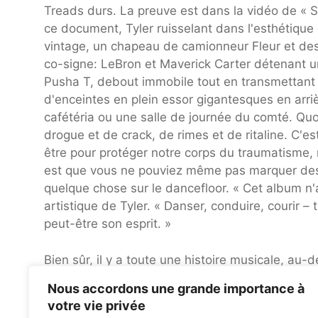
Treads durs. La preuve est dans la vidéo de « S
ce document, Tyler ruisselant dans l'esthétique 
vintage, un chapeau de camionneur Fleur et des 
co-signe: LeBron et Maverick Carter détenant un 
Pusha T, debout immobile tout en transmettant 
d'enceintes en plein essor gigantesques en arriè
cafétéria ou une salle de journée du comté. Quoi
drogue et de crack, de rimes et de ritaline. C'est
être pour protéger notre corps du traumatisme,
est que vous ne pouviez même pas marquer des c
quelque chose sur le dancefloor. « Cet album n'a 
artistique de Tyler. « Danser, conduire, couri
peut-être son esprit. »
Bien sûr, il y a toute une histoire musicale, au
noirs en particulier, en utilisant leur corps pour e
Nous accordons une grande importance à
Transformer la pression en plaisir avant d'explo
votre vie privée
vote pour voter. Il peut également s'agir d'une 