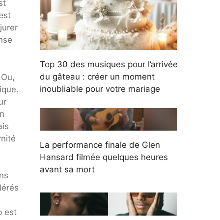
st
est
jurer
ense
Top 30 des musiques pour l’arrivée
du gâteau : créer un moment
 Ou,
inoubliable pour votre mariage
ique.
ur
un
ais
rnité
La performance finale de Glen
Hansard filmée quelques heures
avant sa mort
ans
lérés
p est