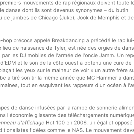
s premiers mouvements de rap régionaux doivent toute l
de danse dont ils sont devenus synonymes – du butin
 jeu de jambes de Chicago (Juke), Jook de Memphis et de
-hop précoce appelé Breakdancing a précédé le rap lui
lieu de naissance de Tyler, est née des orgies de dan
 par les DJ mobiles de l'armée de l'oncle Jamm. Un rep
t d'EDM et le son de la côte ouest a obtenu une cure de
çait les yeux sur le malheur de voir « un autre frère su
Cube a tiré son tir la même année que MC Hammer a dan
aines, tout en esquivant les rappeurs d'un océan à l'a
mpes de danse infusées par la rampe de sonnerie alime
dans l'économie glissante des téléchargements numériqu
nneau d'affichage
Hot 100 en 2006, un égal et opposé
aditionalistes fidèles comme le NAS. Le mouvement deva