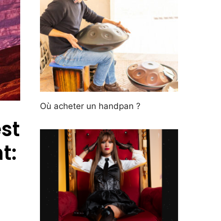
Où acheter un handpan ?
est
t: