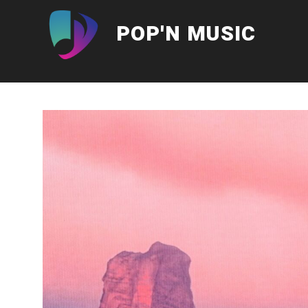
Aller
au
POP'N MUSIC
contenu