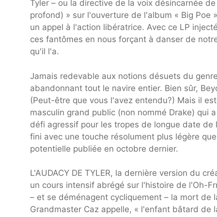
Tyler – ou la directive de la voix désincarnée de
profond) » sur l'ouverture de l'album « Big Poe
un appel à l'action libératrice. Avec ce LP inject
ces fantômes en nous forçant à danser de notre c
qu'il l'a.
Jamais redevable aux notions désuets du genre d
abandonnant tout le navire entier. Bien sûr, B
(Peut-être que vous l'avez entendu?) Mais il est
masculin grand public (non nommé Drake) qui a 
défi agressif pour les tropes de longue date de 
fini avec une touche résolument plus légère qu
potentielle publiée en octobre dernier.
L'AUDACY DE TYLER, la dernière version du créa
un cours intensif abrégé sur l'histoire de l'Oh-F
– et se déménagent cycliquement – la mort de l
Grandmaster Caz appelle, « l'enfant bâtard de l