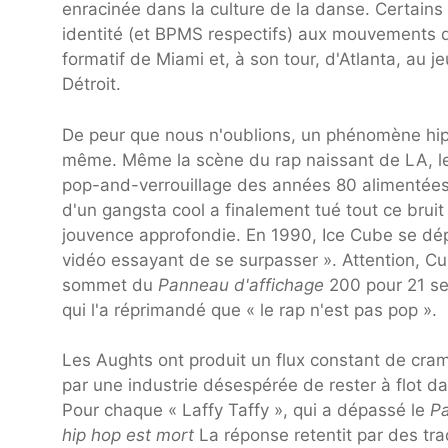
enracinée dans la culture de la danse. Certain
identité (et BPMS respectifs) aux mouvements 
formatif de Miami et, à son tour, d'Atlanta, au
Détroit.
De peur que nous n'oublions, un phénomène hip
même. Même la scène du rap naissant de LA, le 
pop-and-verrouillage des années 80 alimentées
d'un gangsta cool a finalement tué tout ce brui
jouvence approfondie. En 1990, Ice Cube se dépla
vidéo essayant de se surpasser ». Attention, 
sommet du
Panneau d'affichage
200 pour 21 sem
qui l'a réprimandé que « le rap n'est pas pop ».
Les Aughts ont produit un flux constant de cra
par une industrie désespérée de rester à flot 
Pour chaque « Laffy Taffy », qui a dépassé le
Pa
hip hop est mort
La réponse retentit par des tr