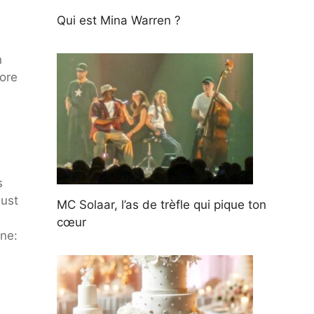
Qui est Mina Warren ?
n
core
s
Just
MC Solaar, l’as de trèfle qui pique ton
cœur
une: