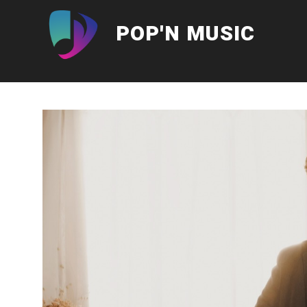
Aller
au
POP'N MUSIC
contenu