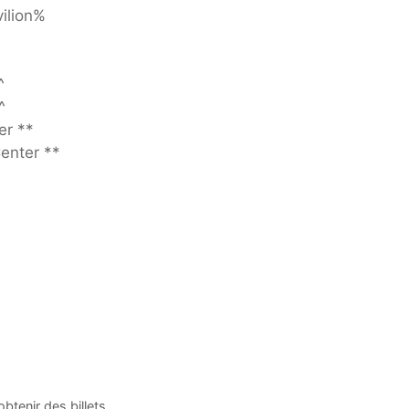
ilion%
^
^
er **
enter **
tenir des billets