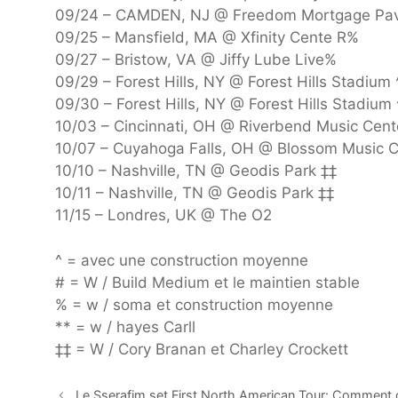
09/24 – CAMDEN, NJ @ Freedom Mortgage Pav
09/25 – Mansfield, MA @ Xfinity Cente R%
09/27 – Bristow, VA @ Jiffy Lube Live%
09/29 – Forest Hills, NY @ Forest Hills Stadium 
09/30 – Forest Hills, NY @ Forest Hills Stadium 
10/03 – Cincinnati, OH @ Riverbend Music Cent
10/07 – Cuyahoga Falls, OH @ Blossom Music C
10/10 – Nashville, TN @ Geodis Park ‡‡
10/11 – Nashville, TN @ Geodis Park ‡‡
11/15 – Londres, UK @ The O2
^ = avec une construction moyenne
# = W / Build Medium et le maintien stable
% = w / soma et construction moyenne
** = w / hayes Carll
‡‡ = W / Cory Branan et Charley Crockett
Le Sserafim set First North American Tour: Comment ob