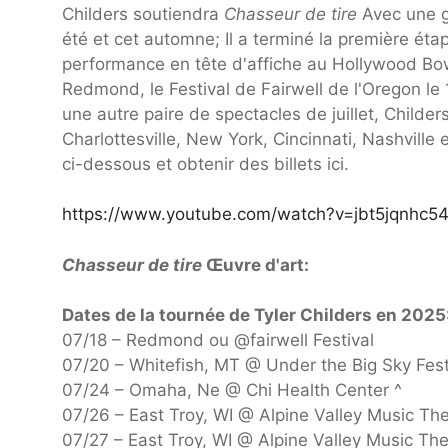
Childers soutiendra
Chasseur de tire
Avec une gr
été et cet automne; Il a terminé la première éta
performance en tête d'affiche au Hollywood Bow
Redmond, le Festival de Fairwell de l'Oregon le 18
une autre paire de spectacles de juillet, Childe
Charlottesville, New York, Cincinnati, Nashville 
ci-dessous et obtenir des billets ici.
https://www.youtube.com/watch?v=jbt5jqnhc5
Chasseur de tire
Œuvre d'art:
Dates de la tournée de Tyler Childers en 2025
07/18 – Redmond ou @fairwell Festival
07/20 – Whitefish, MT @ Under the Big Sky Fest
07/24 – Omaha, Ne @ Chi Health Center ^
07/26 – East Troy, WI @ Alpine Valley Music Th
07/27 – East Troy, WI @ Alpine Valley Music The