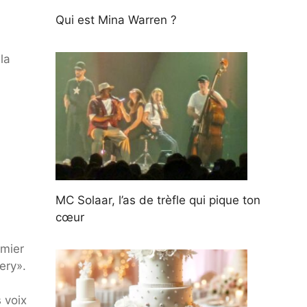
Qui est Mina Warren ?
la
MC Solaar, l’as de trèfle qui pique ton
cœur
emier
ery».
 voix