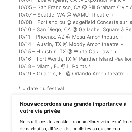
10/05 – San Francisco, CA @ Bill Graham Civic 
10/07 – Seattle, WA @ WAMU Theatre +
10/08 – Portland ou @ edgefield Concerts sur l
10/10 – San Diego, CA @ Gallagher Square à Pe
10/11 – Phoenix, AZ @ Mesa Amphitheatre +
10/14 – Austin, TX @ Moody Amphitheatre +
10/15 – Houston, TX @ White Oak Lawn +
10/16 – Fort Worth, TX @ Panther Island Pavilio
10/18 – Miami, FL @ III Points *
10/19 – Orlando, FL @ Orlando Amphitheatre +
* = date du festival
~ = W / Speed, Jane Remover
^ = w / mannequin chatte, vitesse, dissolvant J
Nous accordons une grande importance à
# = W / Blood Orange, Speed, Jane Remover
votre vie privée
+ = W / Amyl & The Sniffers, Speed, Jane Remo
Nous utilisons des cookies pour améliorer votre expérienc
de navigation, diffuser des publicités ou du contenu