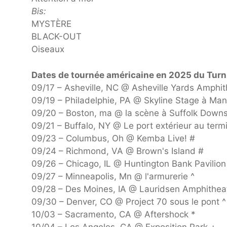
Bis:
MYSTÈRE
BLACK-OUT
Oiseaux
Dates de tournée américaine en 2025 du Turn
09/17 – Asheville, NC @ Asheville Yards Amphit
09/19 – Philadelphie, PA @ Skyline Stage à Man
09/20 – Boston, ma @ la scène à Suffolk Downs
09/21 – Buffalo, NY @ Le port extérieur au termi
09/23 – Columbus, Oh @ Kemba Live! #
09/24 – Richmond, VA @ Brown's Island #
09/26 – Chicago, IL @ Huntington Bank Pavilion 
09/27 – Minneapolis, Mn @ l'armurerie ^
09/28 – Des Moines, IA @ Lauridsen Amphithea
09/30 – Denver, CO @ Project 70 sous le pont ^
10/03 – Sacramento, CA @ Aftershock *
10/04 – Los Angeles, CA @ Exposition Park +