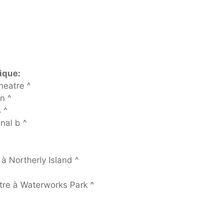
ique:
heatre ^
n ^
 ^
nal b ^
à Northerly Island ^
tre à Waterworks Park ^