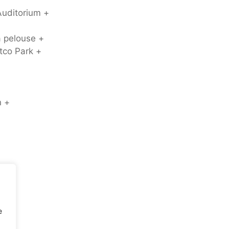
Auditorium +
a pelouse +
tco Park +
n +
ane
ver
e