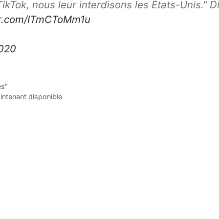
kTok, nous leur interdisons les États-Unis." Di
ter.com/ITmCToMm1u
2020
es"
aintenant disponible