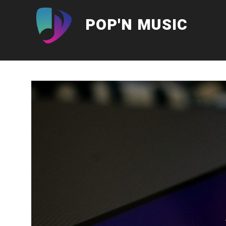
Aller
au
POP'N MUSIC
contenu