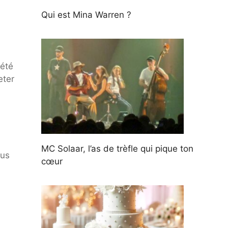
Qui est Mina Warren ?
iété
eter
MC Solaar, l’as de trèfle qui pique ton
lus
cœur