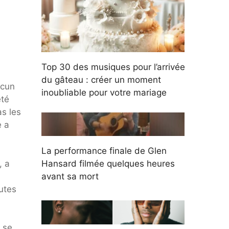
Top 30 des musiques pour l’arrivée
du gâteau : créer un moment
ucun
inoubliable pour votre mariage
été
as les
e a
La performance finale de Glen
, a
Hansard filmée quelques heures
avant sa mort
outes
e se