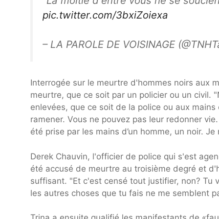
"La moitié d'entre vous ne se souci
pic.twitter.com/3bxiZoiexa
– LA PAROLE DE VOISINAGE (@TNHT
Interrogée sur le meurtre d'hommes noirs aux ma
meurtre, que ce soit par un policier ou un civil
enlevées, que ce soit de la police ou aux mains 
ramener. Vous ne pouvez pas leur redonner vie. 
été prise par les mains d’un homme, un noir. Je 
Derek Chauvin, l'officier de police qui s'est ag
été accusé de meurtre au troisième degré et d'ho
suffisant. "Et c'est censé tout justifier, non? T
les autres choses que tu fais ne me semblent pa
Trina a ensuite qualifié les manifestants de «fa