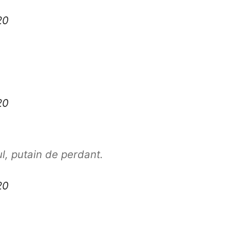
20
20
l, putain de perdant.
20