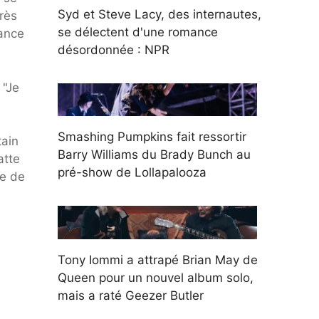
Syd et Steve Lacy, des internautes,
rès
se délectent d'une romance
dance
désordonnée : NPR
 "Je
Smashing Pumpkins fait ressortir
tain
Barry Williams du Brady Bunch au
atte
pré-show de Lollapalooza
re de
Tony Iommi a attrapé Brian May de
Queen pour un nouvel album solo,
mais a raté Geezer Butler