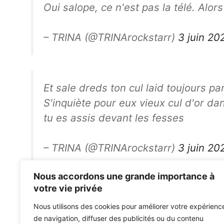
Oui salope, ce n'est pas la télé. Al
– TRINA (@TRINArockstarr)
3 juin 20
Et sale dreds ton cul laid toujours pa
S'inquiète pour eux vieux cul d'or da
tu es assis devant les fesses
– TRINA (@TRINArockstarr)
3 juin 20
Nous accordons une grande importance à
Ibiza Rocks débutera ses "sessions au bord de la pisci
votre vie privée
2020
Nous utilisons des cookies pour améliorer votre expérienc
Des labels et des artistes dirigent les revenus de Ban
de navigation, diffuser des publicités ou du contenu