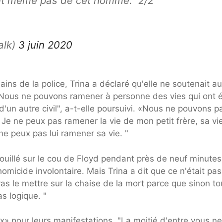
ent même pas de cet homme." 2/2
alk)
3 juin 2020
ins de la police, Trina a déclaré qu'elle ne soutenait a
. "Nous ne pouvons ramener à personne des vies qui ont 
d'un autre civil", a-t-elle poursuivi. «Nous ne pouvons p
Je ne peux pas ramener la vie de mon petit frère, sa vi
ne peux pas lui ramener sa vie. "
enouillé sur le cou de Floyd pendant près de neuf minutes
micide involontaire. Mais Trina a dit que ce n'était pas
u vas le mettre sur la chaise de la mort parce que sinon t
s logique. "
ux» pour leurs manifestations. "La moitié d'entre vous n