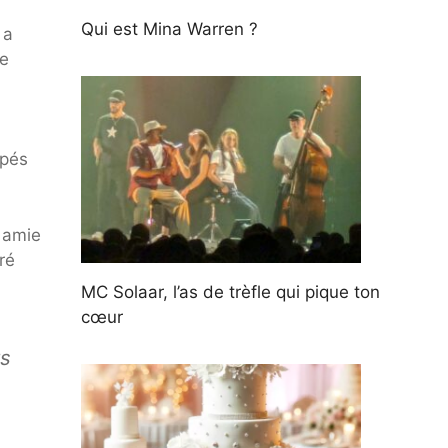
Qui est Mina Warren ?
 a
le
ppés
 amie
ré
MC Solaar, l’as de trèfle qui pique ton
cœur
ts