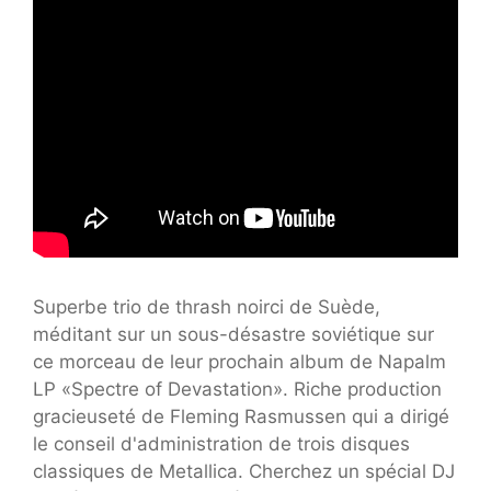
Superbe trio de thrash noirci de Suède,
méditant sur un sous-désastre soviétique sur
ce morceau de leur prochain album de Napalm
LP «Spectre of Devastation». Riche production
gracieuseté de Fleming Rasmussen qui a dirigé
le conseil d'administration de trois disques
classiques de Metallica. Cherchez un spécial DJ