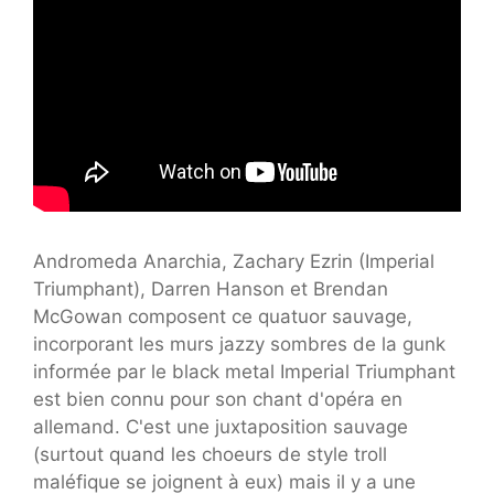
Andromeda Anarchia, Zachary Ezrin (Imperial
Triumphant), Darren Hanson et Brendan
McGowan composent ce quatuor sauvage,
incorporant les murs jazzy sombres de la gunk
informée par le black metal Imperial Triumphant
est bien connu pour son chant d'opéra en
allemand. C'est une juxtaposition sauvage
(surtout quand les choeurs de style troll
maléfique se joignent à eux) mais il y a une