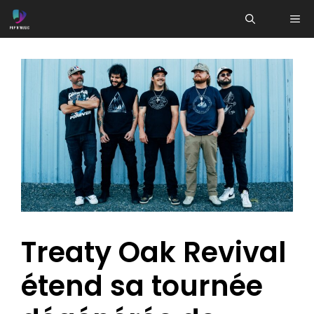
Aller
ME
au
contenu
Treaty Oak Revival
étend sa tournée