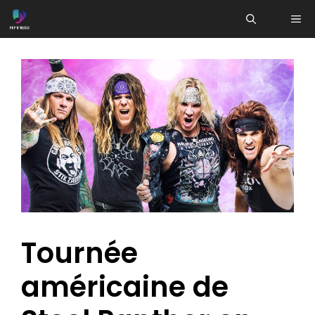
Aller
ME
au
contenu
Tournée
américaine de