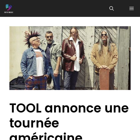
Aller
ME
au
contenu
TOOL annonce une
tournée
américaine