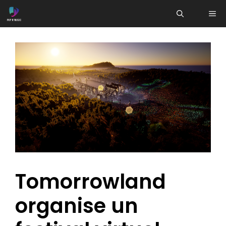
Aller
ME
au
contenu
Tomorrowland
organise un