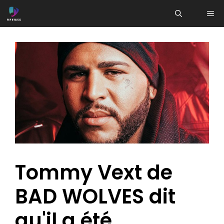
Aller
ME
au
contenu
Tommy Vext de
BAD WOLVES dit
qu'il a été