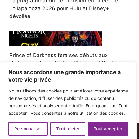
La programmation de diffusion en direct de
Lollapalooza 2026 pour Hulu et Disney+
dévoilée
Prince of Darkness fera ses débuts aux
Halloween Horror Nights d'Universal Studios
Nous accordons une grande importance à
votre vie privée
Nous utilisons des cookies pour améliorer votre expérience
de navigation, diffuser des publicités ou du contenu
Afroman poursuit un policier de l'Ohio après la
personnalisés et analyser notre trafic. En cliquant sur "Tout
victoire du jury en diffamation
accepter", vous consentez à notre utilisation des cookies.
Personnaliser
Tout rejeter
Tout accepter
© 2026 - Pop'n Music -
Mentions légales