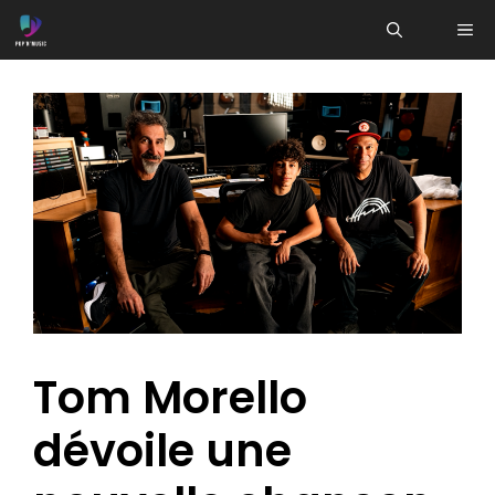
Aller
ME
au
contenu
Tom Morello
dévoile une