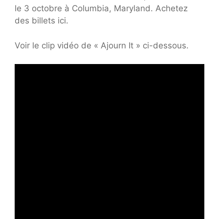
le 3 octobre à Columbia, Maryland. Achetez
des billets ici.
Voir le clip vidéo de « Ajourn It » ci-dessous.