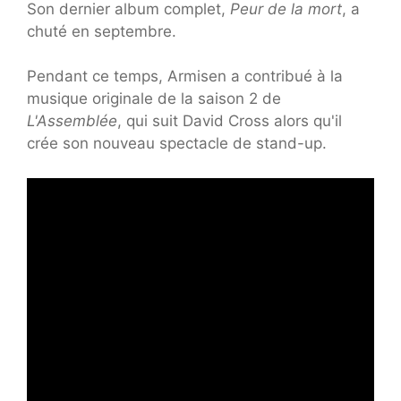
Son dernier album complet,
Peur de la mort
, a
chuté en septembre.
Pendant ce temps, Armisen a contribué à la
musique originale de la saison 2 de
L'Assemblée
, qui suit David Cross alors qu'il
crée son nouveau spectacle de stand-up.