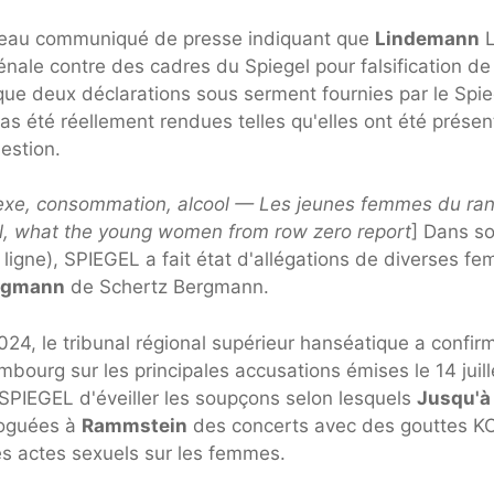
veau communiqué de presse indiquant que
Lindemann
L
ale contre des cadres du Spiegel pour falsification de
e deux déclarations sous serment fournies par le Spie
pas été réellement rendues telles qu'elles ont été prése
estion.
exe, consommation, alcool — Les jeunes femmes du ra
ol, what the young women from row zero
report
] Dans s
ligne), SPIEGEL a fait état d'allégations de diverses f
rgmann
de Schertz Bergmann.
2024, le tribunal régional supérieur hanséatique a confir
ambourg sur les principales accusations émises le 14 juill
à SPIEGEL d'éveiller les soupçons selon lesquels
Jusqu'à
roguées à
Rammstein
des concerts avec des gouttes K
es actes sexuels sur les femmes.