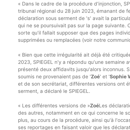
« Dans le cadre de la procédure d'injonction, S
tribunal régional du 28 juin 2023, émanant de
déclaration sous serment de 's' avait la partic
qui ne se poursuivait pas sur la page suivante.
sorte qu'il fallait supposer que des pages indiv
supprimées ou remplacées (voir notre communi
« Bien que cette irrégularité ait déjà été critiqu
2023, SPIEGEL n'y a répondu qu'une semaine ava
présenté deux affidavits jusqu'alors inconnus. S
soumis ne provenaient pas de '
Zoé
' et '
Sophie 
et de son secrétariat, différentes versions ont
serment, a déclaré le SPIEGEL.
« Les différentes versions de »
Zoé
Les déclarati
des autres, notamment en ce qui concerne le sou
plus, au cours de la procédure, ainsi qu'à l'occ
ses reportages en faisant valoir que les déclara