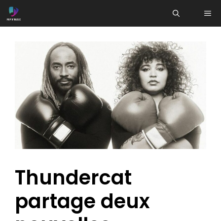
Aller
ME
au
contenu
Thundercat
partage deux