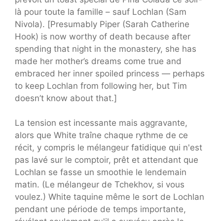
là pour toute la famille – sauf Lochlan (Sam
Nivola). [Presumably Piper (Sarah Catherine
Hook) is now worthy of death because after
spending that night in the monastery, she has
made her mother’s dreams come true and
embraced her inner spoiled princess — perhaps
to keep Lochlan from following her, but Tim
doesn’t know about that.]
La tension est incessante mais aggravante,
alors que White traîne chaque rythme de ce
récit, y compris le mélangeur fatidique qui n'est
pas lavé sur le comptoir, prêt et attendant que
Lochlan se fasse un smoothie le lendemain
matin. (Le mélangeur de Tchekhov, si vous
voulez.) White taquine même le sort de Lochlan
pendant une période de temps importante,