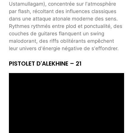
Ustamullagam), concentrée sur l'atmosphère
par flash, récoltant des influences classiques
dans une attaque atonale moderne des sens.
Rythmes rythmés entre plod et ponctualité, des
couches de guitares flanquent un swing
malodorant, des riffs oblitérants empêchent
leur univers d'énergie négative de s'effondrer.
PISTOLET D'ALEKHINE – 21