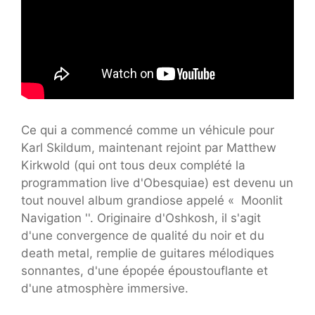
Ce qui a commencé comme un véhicule pour
Karl Skildum, maintenant rejoint par Matthew
Kirkwold (qui ont tous deux complété la
programmation live d'Obesquiae) est devenu un
tout nouvel album grandiose appelé « Moonlit
Navigation ''. Originaire d'Oshkosh, il s'agit
d'une convergence de qualité du noir et du
death metal, remplie de guitares mélodiques
sonnantes, d'une épopée époustouflante et
d'une atmosphère immersive.