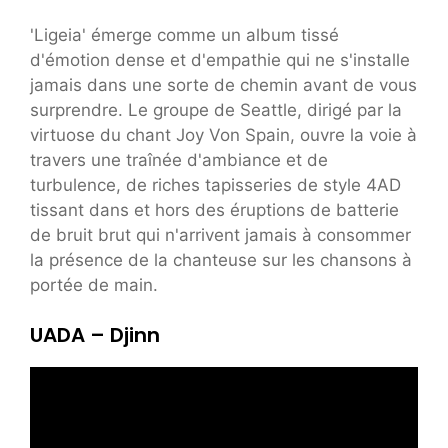
'Ligeia' émerge comme un album tissé
d'émotion dense et d'empathie qui ne s'installe
jamais dans une sorte de chemin avant de vous
surprendre. Le groupe de Seattle, dirigé par la
virtuose du chant Joy Von Spain, ouvre la voie à
travers une traînée d'ambiance et de
turbulence, de riches tapisseries de style 4AD
tissant dans et hors des éruptions de batterie
de bruit brut qui n'arrivent jamais à consommer
la présence de la chanteuse sur les chansons à
portée de main.
UADA – Djinn