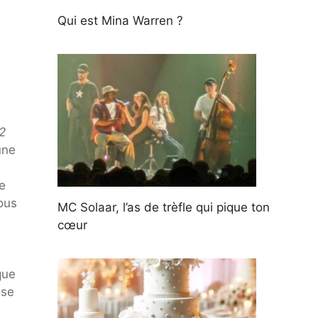
Qui est Mina Warren ?
2
une
e
ous
MC Solaar, l’as de trèfle qui pique ton
cœur
que
ose