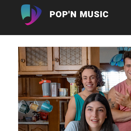
Aller
au
POP'N MUSIC
contenu