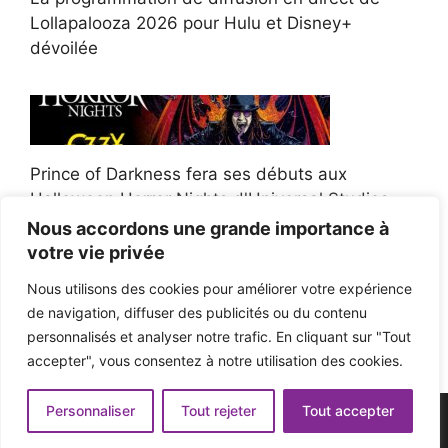
Lollapalooza 2026 pour Hulu et Disney+
dévoilée
Prince of Darkness fera ses débuts aux
Halloween Horror Nights d'Universal Studios
Nous accordons une grande importance à
votre vie privée
Nous utilisons des cookies pour améliorer votre expérience
de navigation, diffuser des publicités ou du contenu
Afroman poursuit un policier de l'Ohio après la
personnalisés et analyser notre trafic. En cliquant sur "Tout
victoire du jury en diffamation
accepter", vous consentez à notre utilisation des cookies.
Personnaliser
Tout rejeter
Tout accepter
© 2026 - Pop'n Music -
Mentions légales