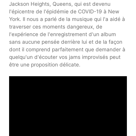
Jackson Heights, Queens, qui est devenu
l'épicentre de l'épidémie de COVID-19 à New
York. Il nous a parlé de la musique qui l'a aidé à
traverser ces moments dangereux, de
l'expérience de l'enregistrement d'un album
sans aucune pensée derrière lui et de la façon
dont il comprend parfaitement que demander à
quelqu'un d'écouter vos jams improvisés peut
être une proposition délicate.