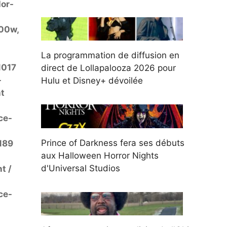
lor-
00w,
La programmation de diffusion en
1017
direct de Lollapalooza 2026 pour
-
Hulu et Disney+ dévoilée
t
ce-
Prince of Darkness fera ses débuts
189
aux Halloween Horror Nights
d'Universal Studios
t /
ce-