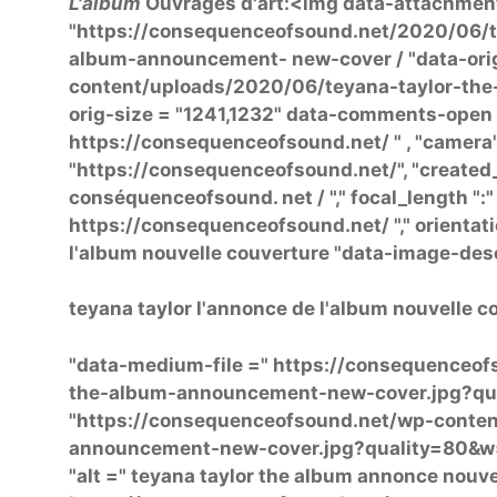
L'album
Ouvrages d'art:
<img data-attachment
"https://consequenceofsound.net/2020/06/t
album-announcement- new-cover / "data-orig
content/uploads/2020/06/teyana-taylor-the
orig-size = "1241,1232" data-comments-open = "
https://consequenceofsound.net/ " , "camera"
"https://consequenceofsound.net/", "created_t
conséquenceofsound. net / "," focal_length ":" 0 ",
https://consequenceofsound.net/ "," orientatio
l'album nouvelle couverture "data-image-desc
teyana taylor l'annonce de l'album nouvelle c
"data-medium-file =" https://consequenceo
the-album-announcement-new-cover.jpg?qual
"https://consequenceofsound.net/wp-conten
announcement-new-cover.jpg?quality=80&w=8
"alt =" teyana taylor the album annonce nouve