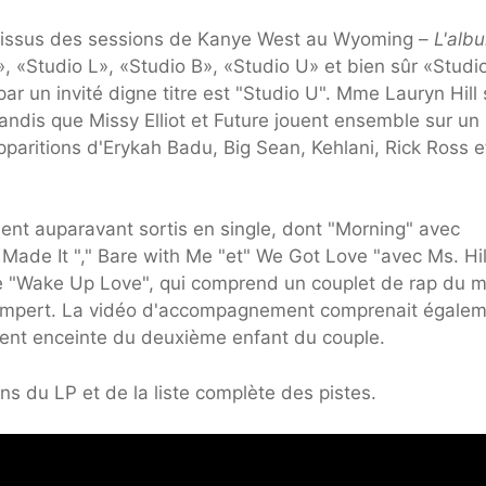
s issus des sessions de Kanye West au Wyoming –
L'alb
A», «Studio L», «Studio B», «Studio U» et bien sûr «Studi
ar un invité digne titre est "Studio U". Mme Lauryn Hill
andis que Missy Elliot et Future jouent ensemble sur un
 apparitions d'Erykah Badu, Big Sean, Kehlani, Rick Ross e
ent auparavant sortis en single, dont "Morning" avec
Made It "," Bare with Me "et" We Got Love "avec Ms. Hil
de "Wake Up Love", qui comprend un couplet de rap du m
Shumpert. La vidéo d'accompagnement comprenait égale
ment enceinte du deuxième enfant du couple.
ons du LP et de la liste complète des pistes.