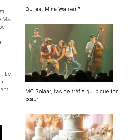
Qui est Mina Warren ?
um
o M».
 se
t
l. Le
ari
ment
MC Solaar, l’as de trèfle qui pique ton
cœur