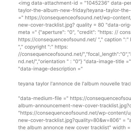
<img data-attachment-id = "1045236" data-per
taylor-the-album-new-friday/teyana-taylor-the-
=" https://consequenceofsound.net/wp-conten
new-cover-tracklist.jpg? quality = 80 "data-o
meta =" {"aperture": "0", "credit": "https: // co
https://consequenceofsound.net/ "," caption ":"
"," copyright ":" https:
//consequenceofsound.net/","focal_length":"0","i
nd.net/","orientation " : "0"} "data-image-title 
"data-image-description ="
teyana taylor l'annonce de l'album nouvelle trac
"data-medium-file =" https://consequenceofso
album-announcement-new-cover-tracklist.jpg?q
"https://consequenceofsound.net/wp-content/
new-cover-tracklist.jpg?quality=80&w=806" = "a
the album annonce new cover tracklist" width =