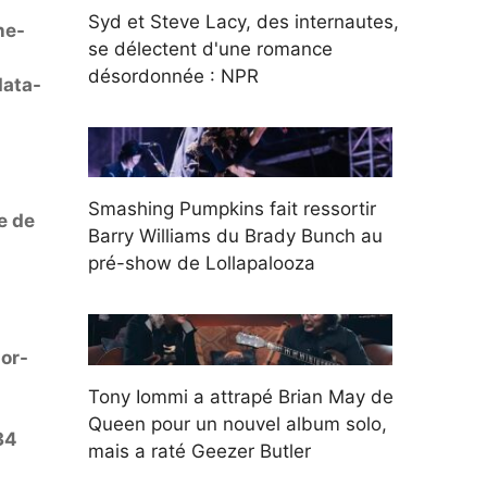
Syd et Steve Lacy, des internautes,
he-
se délectent d'une romance
désordonnée : NPR
data-
Smashing Pumpkins fait ressortir
e de
Barry Williams du Brady Bunch au
pré-show de Lollapalooza
or-
Tony Iommi a attrapé Brian May de
Queen pour un nouvel album solo,
34
mais a raté Geezer Butler