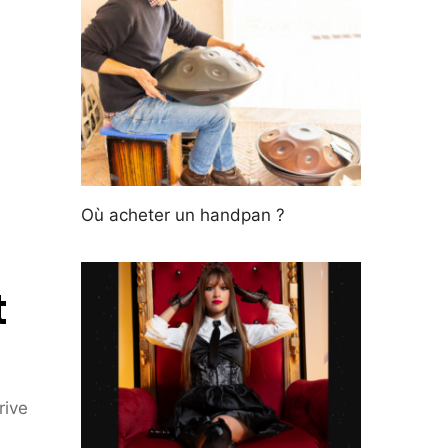
Où acheter un handpan ?
t
rive