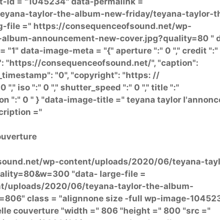
-id = "1045234" data-permalink =
eyana-taylor-the-album-new-friday/teyana-taylor-t
-file =" https://consequenceofsound.net/wp-
-album-announcement-new-cover.jpg?quality=80 " 
1" data-image-meta = "{" aperture ":" 0 "," credit ":"
: "https://consequenceofsound.net/", "caption":
imestamp": "0", "copyright": "https: //
" iso ":" 0 "," shutter_speed ":" 0 "," title ":"
n ":" 0 " } "data-image-title =" teyana taylor l'annonc
ription ="
ouverture
fsound.net/wp-content/uploads/2020/06/teyana-tayl
ity=80&w=300 "data- large-file =
t/uploads/2020/06/teyana-taylor-the-album-
06" class = "alignnone size -full wp-image-10452
lle couverture "width =" 806 "height =" 800 "src ="