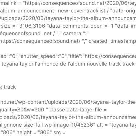
malink = "https://consequenceofsound.net/2020/06/te
album-announcement- new-cover-tracklist / "data-orig-
t/uploads/2020/06/teyana-taylor-the-album-announce
rig-size =" 3106,3106 "data-comments-open =" 1 "data-i
nséquenceofsound .net / "," camera ":"
 https://consequenceofsound.net/ "," created_timestamp 
so":"0","shutter_speed":"0","title":"https://consequenc
=" teyana taylor l'annonce de l'album nouvelle track track
k track
und.net/wp-content/uploads/2020/06/teyana-taylor-the
uality=80&w=300 " classe data-large-file =
uploads/2020/06/teyana-taylor-the-album-announceme
lignnone size-full wp-image-1045236" alt = "teyana tay
 "806" height = "806" src =