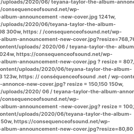
t/uploads/2020/06/ teyana-taylor-the-album-annon
s://consequenceofsound.net/wp-
-album-announcement -new-cover.jpg 1241w,
t/uploads/2020/06/teyana-taylor-the-album-
8 300w, https: / /consequenceofsound.net/wp-
e-album-announcement-new-cover.jpg?resize=768,7
ntent/uploads/ 2020/06 / teyana-taylor-the- album
1024w, https://consequenceofsound.net/wp-
-album-announcement-new-cover.jpg ? resize = 807
ontent/uploads/2020/06/teyana-taylor-the-album-
123w, https: // conséquenceofsound .net / wp-conte
-annonce-new-cover.jpg? resize = 150,150 150w,
/uploads/2020/ 06 / teyana-taylor-the-album-anno
s://consequenceofsound.net/wp-
-album-announcement -new-cover.jpg? resize = 100
ontent/uploads/2020/06/teyana-taylor-the-album-
 50w, https://consequenceofsound.net/wp-
e-album-announcement-new-cover.jpg?resize=80,80