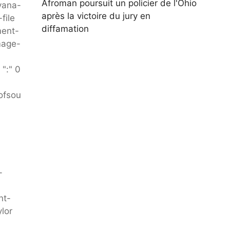
Afroman poursuit un policier de l'Ohio
yana-
après la victoire du jury en
file
diffamation
ment-
mage-
":" 0
eofsou
-
nt-
lor