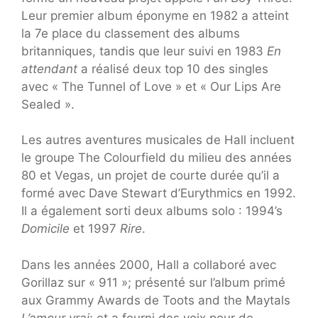
Leur premier album éponyme en 1982 a atteint
la 7e place du classement des albums
britanniques, tandis que leur suivi en 1983
En
attendant
a réalisé deux top 10 des singles
avec « The Tunnel of Love » et « Our Lips Are
Sealed ».
Les autres aventures musicales de Hall incluent
le groupe The Colourfield du milieu des années
80 et Vegas, un projet de courte durée qu’il a
formé avec Dave Stewart d’Eurythmics en 1992.
Il a également sorti deux albums solo : 1994’s
Domicile
et 1997
Rire
.
Dans les années 2000, Hall a collaboré avec
Gorillaz sur « 911 »; présenté sur l’album primé
aux Grammy Awards de Toots and the Maytals
L’amour vrai
; et a fourni des voix pour de