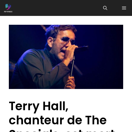
Aller
ME
au
contenu
Terry Hall,
chanteur de The