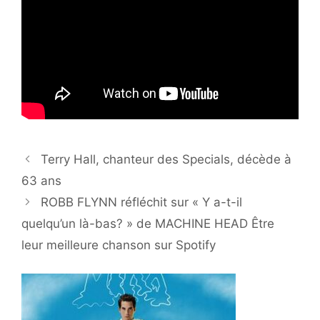
Terry Hall, chanteur des Specials, décède à
63 ans
ROBB FLYNN réfléchit sur « Y a-t-il
quelqu’un là-bas? » de MACHINE HEAD Être
leur meilleure chanson sur Spotify