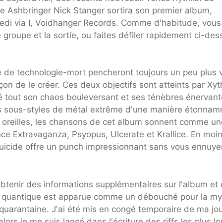
ste Ashbringer Nick Stanger sortira son premier album,
edi via I, Voidhanger Records. Comme d'habitude, vous
e groupe et la sortie, ou faites défiler rapidement ci-de
e de technologie-mort pencheront toujours un peu plus 
on de le créer. Ces deux objectifs sont atteints par Xyt
gré tout son chaos bouleversant et ses ténèbres énervant
es sous-styles de métal extrême d'une manière étonna
s oreilles, les chansons de cet album sonnent comme un
ce Extravaganza, Psyopus, Ulcerate et Krallice. En moi
uicide offre un punch impressionnant sans vous ennuye
btenir des informations supplémentaires sur l'album et
cide quantique est apparue comme un débouché pour la my
 quarantaine. J'ai été mis en congé temporaire de ma jo
alors je me suis lancé dans l'écriture des riffs les plus l