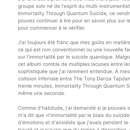
groupe solo né de l'esprit du multi-instrumenti
Immortality Through Quantum Suicide, ce vendr
pouvez continuer à lire pour en savoir plus sur l
pour commencer à le vérifier.
J'ai toujours été franc que mes goûts en matièr
ce qui est non conventionnel ou une nouvelle faç
sur l'immortalité par le suicide quantique. Mal
cet album comble de multiples lacunes entre l
sophistiquée que j'ai rarement entendue. À me
collision infernale entre The Tony Danza Tapdan
trente minutes, Immortality Through Quantum S
même une seconde.
Comme d'habitude, j'ai demandé si je pouvais o
m'a dit que «l'immortalité par le biais du sui
d'émotions et d'anxiétés que j'avais pendant la
travail et je n'avais que du temps à disposition, 