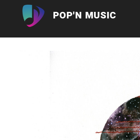
Aller
au
POP'N MUSIC
contenu