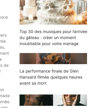
ssous
Top 30 des musiques pour l’arrivée
vers
du gâteau : créer un moment
hlia
inoubliable pour votre mariage
es,
mment
e
ns de
La performance finale de Glen
r
Hansard filmée quelques heures
avant sa mort
 on
riade
urnée
ourds