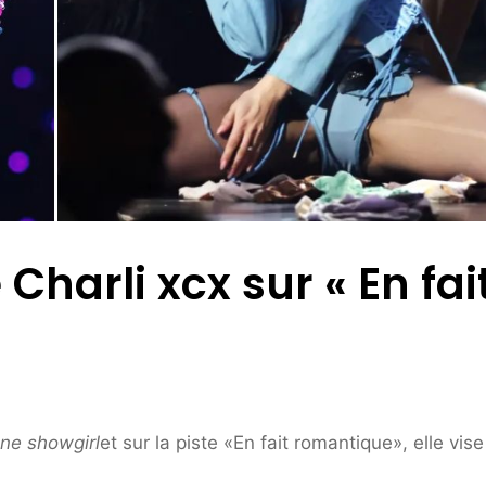
 Charli xcx sur « En fai
une showgirl
et sur la piste «En fait romantique», elle vise