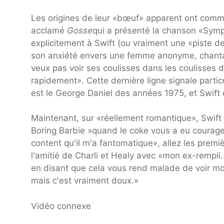
Les origines de leur «bœuf» apparent ont comme
acclamé
Gosse
qui a présenté la chanson «Sympa
explicitement à Swift (ou vraiment une «piste de
son anxiété envers une femme anonyme, chantant
veux pas voir ses coulisses dans les coulisses d
rapidement». Cette dernière ligne signale partic
est le George Daniel des années 1975, et Swift
Maintenant, sur «réellement romantique», Swif
Boring Barbie »quand le coke vous a eu courag
content qu'il m'a fantomatique», allez les prem
l'amitié de Charli et Healy avec «mon ex-rempli
en disant que cela vous rend malade de voir mo
mais c'est vraiment doux.»
Vidéo connexe