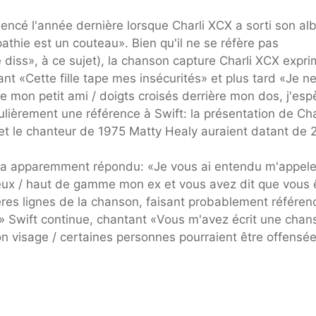
ncé l'année dernière lorsque Charli XCX a sorti son a
thie est un couteau». Bien qu'il ne se réfère pas
 diss», à ce sujet), la chanson capture Charli XCX expr
 «Cette fille tape mes insécurités» et plus tard «Je n
e mon petit ami / doigts croisés derrière mon dos, j'esp
ulièrement une référence à Swift: la présentation de Cha
 et le chanteur de 1975 Matty Healy auraient datant de 
t a apparemment répondu: «Je vous ai entendu m'appele
eux / haut de gamme mon ex et vous avez dit que vous 
ières lignes de la chanson, faisant probablement référen
.» Swift continue, chantant «Vous m'avez écrit une chan
n visage / certaines personnes pourraient être offensée