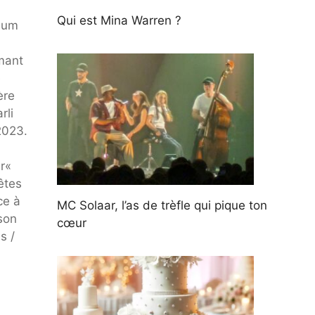
Qui est Mina Warren ?
lbum
imant
e
ère
rli
2023.
r«
êtes
ce à
MC Solaar, l’as de trèfle qui pique ton
son
cœur
s /