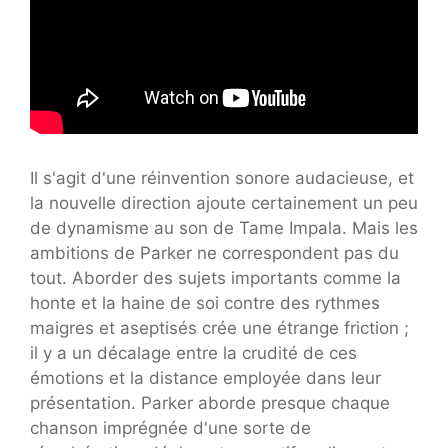
Il s'agit d'une réinvention sonore audacieuse, et
la nouvelle direction ajoute certainement un peu
de dynamisme au son de Tame Impala. Mais les
ambitions de Parker ne correspondent pas du
tout. Aborder des sujets importants comme la
honte et la haine de soi contre des rythmes
maigres et aseptisés crée une étrange friction ;
il y a un décalage entre la crudité de ces
émotions et la distance employée dans leur
présentation. Parker aborde presque chaque
chanson imprégnée d'une sorte de