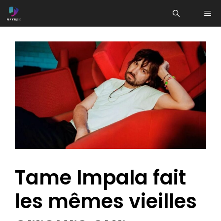
Aller
ME
au
contenu
Tame Impala fait
les mêmes vieilles