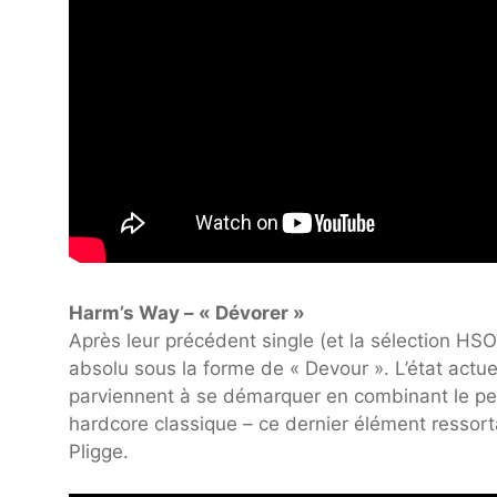
Harm’s Way – « Dévorer »
Après leur précédent single (et la sélection HSO
absolu sous la forme de « Devour ». L’état actu
parviennent à se démarquer en combinant le pen
hardcore classique – ce dernier élément ressor
Pligge.