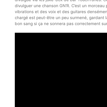
divulguer une chanson GN’R. C’est un morceau 
vibrations et des voix et des guitares denséme
chargé est peut-être un peu surmené, gardant l
bon sang si ça ne sonnera pas correctement sur