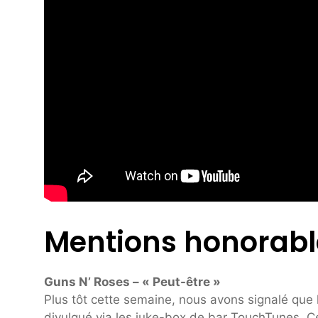
Mentions honorabl
Guns N’ Roses – « Peut-être »
Plus tôt cette semaine, nous avons signalé que 
divulgué via les juke-box de bar TouchTunes. 