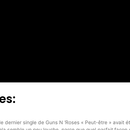
es:
le dernier single de Guns N ‘Roses « Peut-être » avait é
Cela semble un peu louche, parce que quel
parfait
façon 