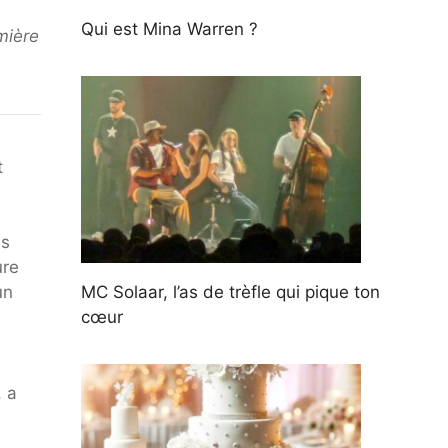
Qui est Mina Warren ?
mière
t
ms
ure
MC Solaar, l’as de trèfle qui pique ton
un
cœur
, a