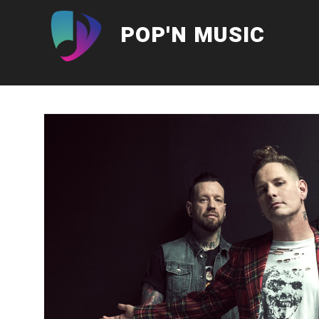
Aller
au
POP'N MUSIC
contenu