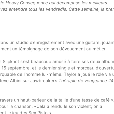
é de Heavy Consequence qui décompose les meilleurs
vez entendre tous les vendredis. Cette semaine, la pre
ans un studio d’enregistrement avec une guitare, jouan
raiment un témoignage de son dévouement au métier.
de Slipknot s’est beaucoup amusé à faire ses deux albu
le 15 septembre, et le dernier single et morceau d’ouvert
arquable de l’homme lui-même. Taylor a joué le rôle via 
 Steve Albini sur Jawbreaker’s
Thérapie de vengeance 24
travers un haut-parleur de la taille d’une tasse de café »
ur la chanson. «Cela a rendu le son violent; on a
ent le jeu des Sex Pistols.