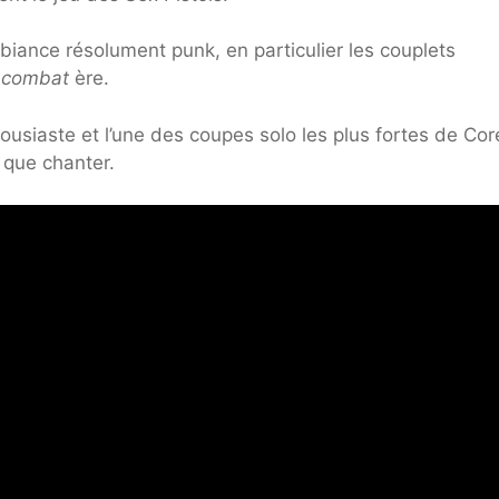
biance résolument punk, en particulier les couplets
 combat
ère.
ousiaste et l’une des coupes solo les plus fortes de Cor
s que chanter.