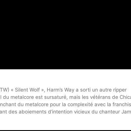
TW) « Silent Wolf », Harm’s Way a sorti un autre ripper
el du metalcore est sursaturé, mais les vétérans de Chi
chant du metalcore pour la complexité avec la franchi
tant des aboiements d’intention vicieux du chanteur Ja