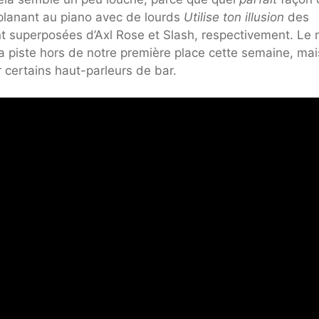
planant au piano avec de lourds
Utilise ton illusion
des
nt superposées d’Axl Rose et Slash, respectivement. Le 
a piste hors de notre première place cette semaine, mai
 certains haut-parleurs de bar.