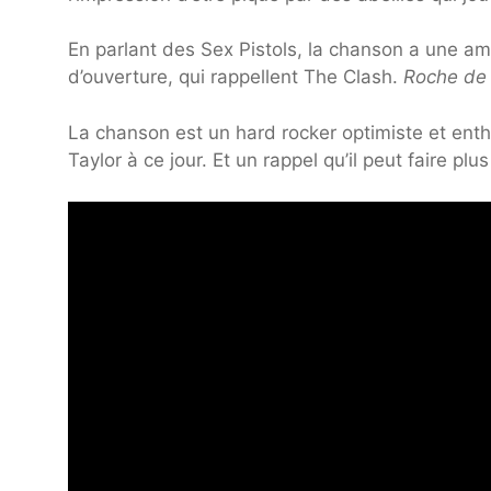
En parlant des Sex Pistols, la chanson a une am
d’ouverture, qui rappellent The Clash.
Roche de
La chanson est un hard rocker optimiste et enth
Taylor à ce jour. Et un rappel qu’il peut faire plu