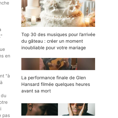
anche
a
Top 30 des musiques pour l’arrivée
."
du gâteau : créer un moment
inoubliable pour votre mariage
vue
ns en
nt "à
La performance finale de Glen
 à
Hansard filmée quelques heures
avant sa mort
 du
otre
i
e pas