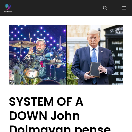
Aller
ME
au
contenu
SYSTEM OF A
DOWN John
Dolmayan pense