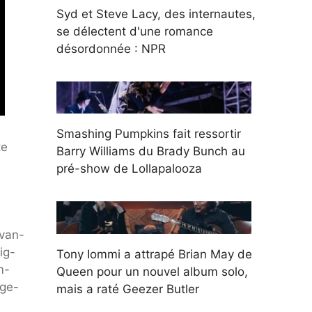
Syd et Steve Lacy, des internautes,
se délectent d'une romance
désordonnée : NPR
Smashing Pumpkins fait ressortir
te
Barry Williams du Brady Bunch au
pré-show de Lollapalooza
lvan-
ig-
Tony Iommi a attrapé Brian May de
m-
Queen pour un nouvel album solo,
age-
mais a raté Geezer Butler