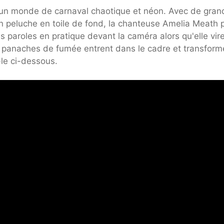
s un monde de carnaval chaotique et néon. Avec de gran
en peluche en toile de fond, la chanteuse Amelia Meath 
s paroles en pratique devant la caméra alors qu'elle vir
es panaches de fumée entrent dans le cadre et transform
-le ci-dessous.