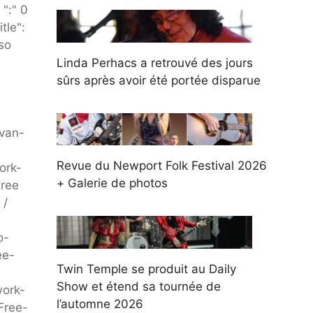
":" 0
tle":
sso
Linda Perhacs a retrouvé des jours
sûrs après avoir été portée disparue
van-
Revue du Newport Folk Festival 2026
ork-
+ Galerie de photos
Free
 /
o-
ee-
Twin Temple se produit au Daily
Show et étend sa tournée de
work-
l’automne 2026
Free-