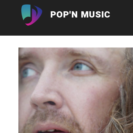
Aller
au
POP'N MUSIC
contenu