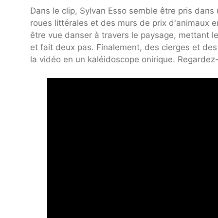
Dans le clip, Sylvan Esso semble être pris dan
roues littérales et des murs de prix d'animaux 
être vue danser à travers le paysage, mettant le
et fait deux pas. Finalement, des cierges et d
la vidéo en un kaléidoscope onirique. Regardez