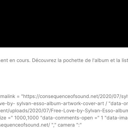
ent en cours. Découvrez la pochette de l'album et la lis
malink = "https://consequenceofsound.net/2020/07/sy
ve-by- sylvan-esso-album-artwork-cover-art / "data-or
ntent/uploads/2020/07/Free-Love-by-Sylvan-Esso-albu
g-size =" 1000,1000 "data-comments-open =" 1 "data-im
onsequenceofsound.net/ "," camera ":"