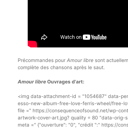
Précommandes pour
Amour libre
sont actuellem
complète des chansons après le saut.
Amour libre
Ouvrages d'art:
<img data-attachment-id = "1054687" data-per
esso-new-album-free-love-ferris-wheel/free-lo
file =" https://consequenceofsound.net/wp-co
artwork-cover-art.jpg? quality = 80 "data-ori
meta =" {"ouverture": "0", "crédit ":" https://c