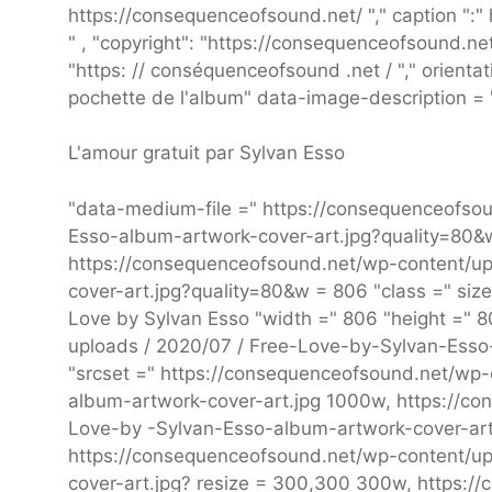
https://consequenceofsound.net/ "," caption ":"
" , "copyright": "https://consequenceofsound.net/",
"https: // conséquenceofsound .net / "," orientat
pochette de l'album" data-image-description = 
L'amour gratuit par Sylvan Esso
"data-medium-file =" https://consequenceofs
Esso-album-artwork-cover-art.jpg?quality=80&w
https://consequenceofsound.net/wp-content/u
cover-art.jpg?quality=80&w = 806 "class =" siz
Love by Sylvan Esso "width =" 806 "height =" 8
uploads / 2020/07 / Free-Love-by-Sylvan-Esso-
"srcset =" https://consequenceofsound.net/wp-
album-artwork-cover-art.jpg 1000w, https://c
Love-by -Sylvan-Esso-album-artwork-cover-art
https://consequenceofsound.net/wp-content/u
cover-art.jpg? resize = 300,300 300w, https: