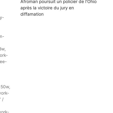
Afroman poursuit un policier de l'Ohio
après la victoire du jury en
diffamation
y-
m-
8w,
ork-
ree-
150w,
work-
 /
work-