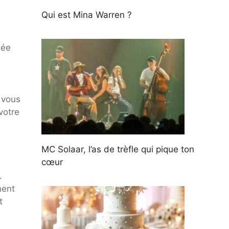
Qui est Mina Warren ?
gée
à vous
votre
MC Solaar, l’as de trèfle qui pique ton
cœur
.
ment
t