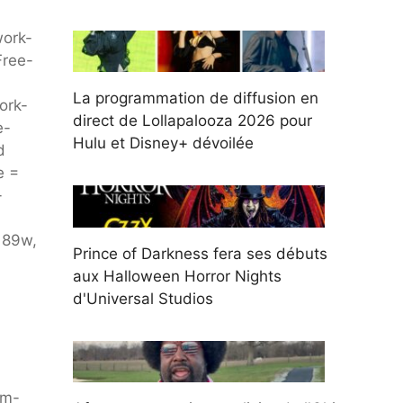
work-
Free-
La programmation de diffusion en
ork-
direct de Lollapalooza 2026 pour
e-
Hulu et Disney+ dévoilée
d
e =
-
189w,
Prince of Darkness fera ses débuts
aux Halloween Horror Nights
d'Universal Studios
um-