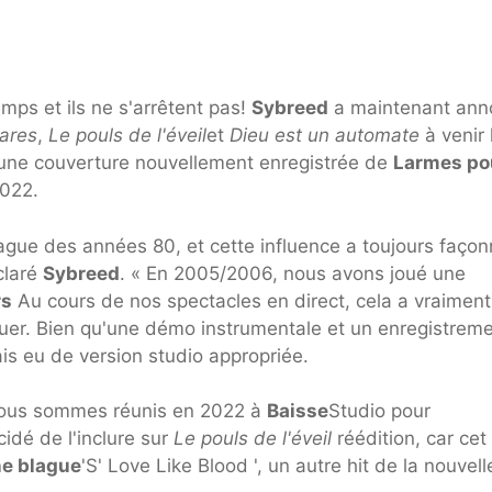
mps et ils ne s'arrêtent pas!
Sybreed
a maintenant ann
ares
,
Le pouls de l'éveil
et
Dieu est un automate
à venir 
une couverture nouvellement enregistrée de
Larmes po
2022.
ague des années 80, et cette influence a toujours façon
claré
Sybreed
. « En 2005/2006, nous avons joué une
rs
Au cours de nos spectacles en direct, cela a vraiment
jouer. Bien qu'une démo instrumentale et un enregistrem
is eu de version studio appropriée.
 nous sommes réunis en 2022 à
Baisse
Studio pour
idé de l'inclure sur
Le pouls de l'éveil
réédition, car cet
ne blague
'S' Love Like Blood ', un autre hit de la nouvell