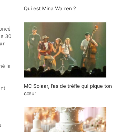
Qui est Mina Warren ?
oncé
le 30
ur
né la
MC Solaar, l’as de trèfle qui pique ton
ent
cœur
e