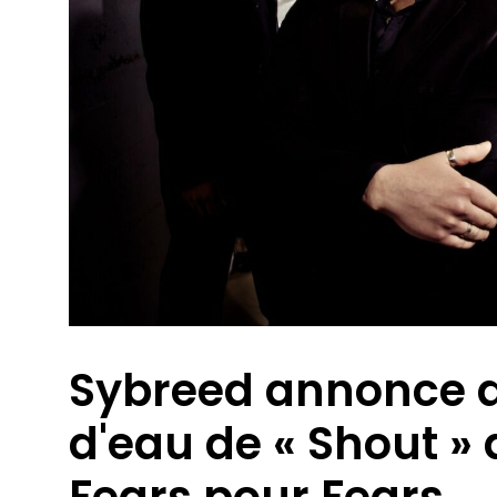
Sybreed annonce de
d'eau de « Shout » 