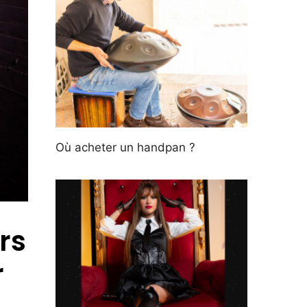
Où acheter un handpan ?
rs
r