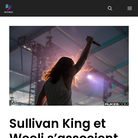
Aller
ME
au
contenu
Sullivan King et