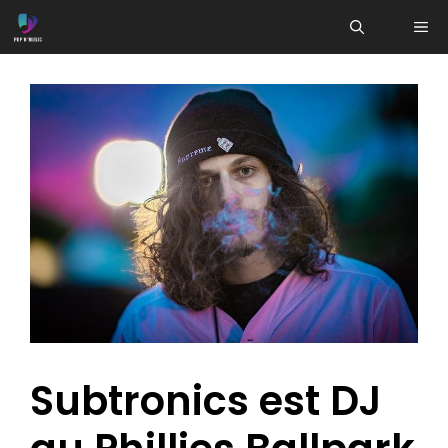
Aller
ME
au
contenu
Subtronics est DJ