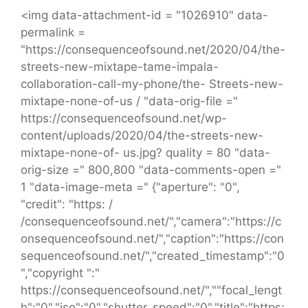
<img data-attachment-id = "1026910" data-
permalink =
"https://consequenceofsound.net/2020/04/the-
streets-new-mixtape-tame-impala-
collaboration-call-my-phone/the- Streets-new-
mixtape-none-of-us / "data-orig-file ="
https://consequenceofsound.net/wp-
content/uploads/2020/04/the-streets-new-
mixtape-none-of- us.jpg? quality = 80 "data-
orig-size =" 800,800 "data-comments-open ="
1 "data-image-meta =" {"aperture": "0",
"credit": "https: /
/consequenceofsound.net/","camera":"https://c
onsequenceofsound.net/","caption":"https://con
sequenceofsound.net/","created_timestamp":"0
","copyright ":"
https://consequenceofsound.net/",""focal_lengt
h":"0","iso":"0","shutter_speed":"0","title":"https: