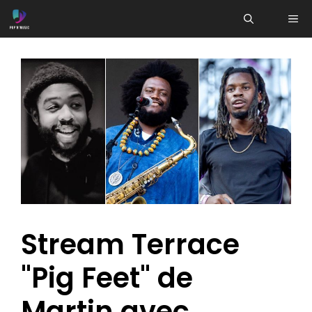
Aller
ME
au
contenu
Stream Terrace
"Pig Feet" de
Martin avec