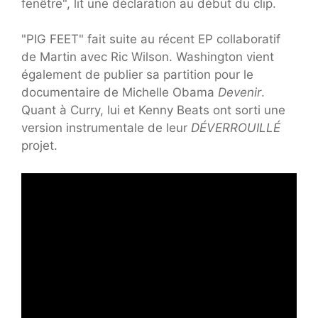
fenêtre", lit une déclaration au début du clip.
"PIG FEET" fait suite au récent EP collaboratif
de Martin avec Ric Wilson. Washington vient
également de publier sa partition pour le
documentaire de Michelle Obama
Devenir
.
Quant à Curry, lui et Kenny Beats ont sorti une
version instrumentale de leur
DÉVERROUILLÉ
projet.