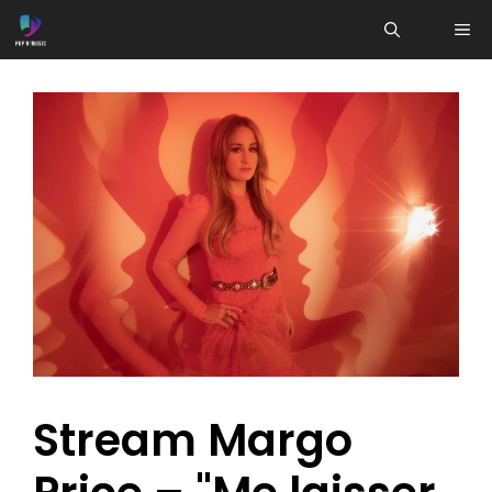
Aller
ME
au
contenu
Stream Margo