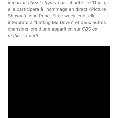
imparfait chez le Ryman
par charité. Le 11 juin,
elle participera à l’hommage en direct «Picture
Show» à John Prine. Et ce week-end, elle
interprétera "Letting Me Down" et deux autres
chansons lors d'une apparition sur
CBS ce
matin: samedi
.