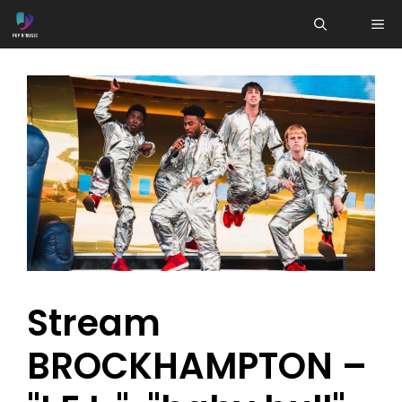
Aller
ME
au
contenu
Stream
BROCKHAMPTON –