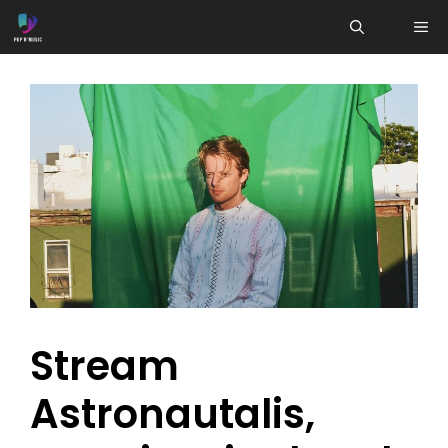
Aller
ME
au
contenu
Stream
Astronautalis,