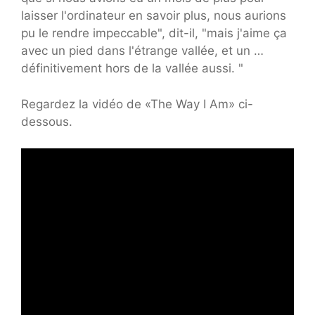
laisser l'ordinateur en savoir plus, nous aurions
pu le rendre impeccable", dit-il, "mais j'aime ça
avec un pied dans l'étrange vallée, et un …
définitivement hors de la vallée aussi. "
Regardez la vidéo de «The Way I Am» ci-
dessous.